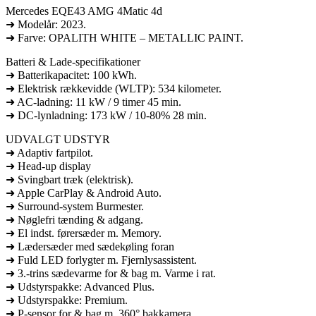
Mercedes EQE43 AMG 4Matic 4d
➜ Modelår: 2023.
➜ Farve: OPALITH WHITE – METALLIC PAINT.
Batteri & Lade-specifikationer
➜ Batterikapacitet: 100 kWh.
➜ Elektrisk rækkevidde (WLTP): 534 kilometer.
➜ AC-ladning: 11 kW / 9 timer 45 min.
➜ DC-lynladning: 173 kW / 10-80% 28 min.
UDVALGT UDSTYR
➜ Adaptiv fartpilot.
➜ Head-up display
➜ Svingbart træk (elektrisk).
➜ Apple CarPlay & Android Auto.
➜ Surround-system Burmester.
➜ Nøglefri tænding & adgang.
➜ El indst. førersæder m. Memory.
➜ Lædersæder med sædekøling foran
➜ Fuld LED forlygter m. Fjernlysassistent.
➜ 3.-trins sædevarme for & bag m. Varme i rat.
➜ Udstyrspakke: Advanced Plus.
➜ Udstyrspakke: Premium.
➜ P-sensor for & bag m. 360° bakkamera.