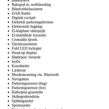
Bakkamera
Bakspejl m. nedblænding
Blindvinkelassistent
DAB Radio
Digitalt cockpit
Elektrisk parkeringsbremse
Elektronisk bagklap
El-klapbare sidespejle
El-indstillede forsæder
Centrallås fjernb.
Fjernlysassistent
Fuld LED forlygter
Head-up display
Højdejust. forsæde
Isofix
Kunstlæder
Læderrat
Musikstreaming via. Bluetooth
Navigation
Parkeringssensor (bag)
Parkeringssensor (for)
Ratbetjent gearskifte
Skiltegenkendelse
Splitbagsæder
Sportssæder