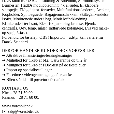
DAB radio m. USB-C tilslutning & Bluetooth, Surround-system
Burmester, Trådløs mobilopladning, 4x el-ruder, El-klapbare
sidespejle, El-højdejust. forsæder, Multifunktions læderrat, Armlæn,
Kopholder, Splitbagsæde, Bagagerumsdækken, Skiltegenkendelse,
Isofix, Mørktonede ruder i bag, Mørk loftbeklædning,
Blankerudelister i sort, Elektrisk parkeringsbremse, Fjernb.
centrallås, Udv. temp. måler, Indfarvede kofangere, Lys ved make-
up spejl, 3-faset.
Forbehold for tastefejl. OBS! Importbil – udstyr kan variere fra
Dansk Standard.
DERFOR HANDLER KUNDER HOS VORESBILER
➜ Attraktive finansieringer/leasingløsninger
➜ Mulighed for tilkøb af bl.a. CarGarantie op til 2 år
➜ Mulighed for tilkøb af FDM-test på de fleste biler
➜ Import og specialbestillinger
➜ Facetime / videogennemgang efter ønske
➜ Bilen står klar til prøvetur efter aftale
KONTAKT OS
Kim – 28 71 50 00.
Rasmus – 28 71 60 00.
www.voresbiler.dk
✉️ salg@voresbiler.dk