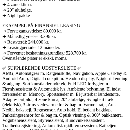
➜ 4 zone klima.
➜ 20″ alufælge.
➜ Night pakke
EKSEMPEL PÅ FINANSIEL LEASING
➜ Førstegangsydelse: 80.000 kr.
➜ Månedlig ydelse: 3.396 kr.
➜ Restværdi: 244.000 kr.
➜ Leasingperiode: 12 måneder.
➜ Forventet beskatningsgrundlag: 528.700 kr.
Ovenstående priser er ekskl. moms.
✅ SUPPLERENDE UDSTYRSLISTE ✅
AMG, Automatgear m. Ratgearskifte, Navigation, Apple CarPlay &
Android Auto, Digitalt cockpit m. Headup display, Nøglefri tænding
& adgang, Sort kunstlæderindtræk, Fuld LED forlygter m.
Fjernlysassistent & Automatisk lys, Ambiente belysning, El indst.
førersæder m. Memory, Sportssæder m. El-justerbar lændestøtte,
Adaptiv fartpilot, 4 zone klima, 20″ alufælge, Svingbart træk
(elektrisk), 3.-trins sædevarme for & bag m. Varme i rat, , Aut.
Nedbl. bakspejl, Regnsensor, Auto hold, El betjent bagklap,
Parkeringssensor for & bag m. Optisk visning & 360° bakkamera,
Vognbaneassistent, Styreassistent, Blindvinkelsassistent,
Træthedsregistrering, Automatisk nødbremsesystem, Ratbetjent