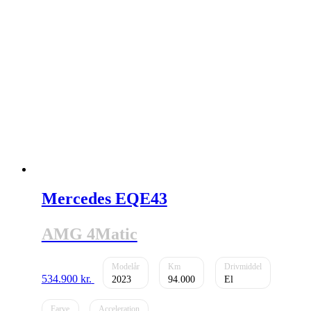
Mercedes EQE43
AMG 4Matic
534.900
kr.
2023
94.000
El