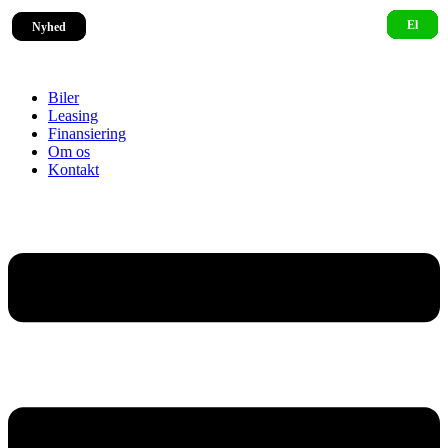
Nyhed
Nyhed
Biler
Leasing
Finansiering
Om os
Kontakt