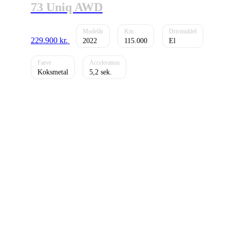
73 Uniq AWD
229.900
kr.
2022
115.000
El
Koksmetal
5,2