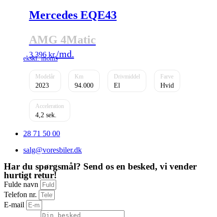
Mercedes EQE43
AMG 4Matic
3.396
kr.
2023
94.000
El
Hvid
4,2
28 71 50 00
salg@voresbiler.dk
Har du spørgsmål? Send os en besked, vi vender
hurtigt retur!
Fulde navn
Telefon nr.
E-mail