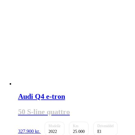
Audi Q4 e-tron
50 S-line quattro
327.900
kr.
2022
25.000
El