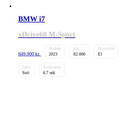
BMW i7
xDrive60 M-Sport
849.900
kr.
2023
82.000
El
Sort
4,7