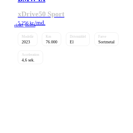
xDrive50 Sport
5.256
kr.
2023
76.000
El
Sortmetal
4,6