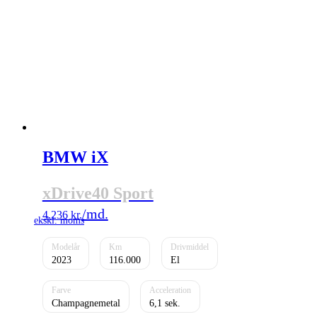
BMW iX
xDrive40 Sport
4.236
kr.
2023
116.000
El
Champagnemetal
6,1