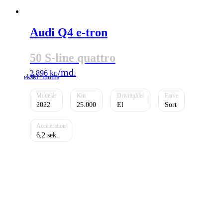
Audi Q4 e-tron
50 S-line quattro
2.896
kr.
2022
25.000
El
Sort
6,2