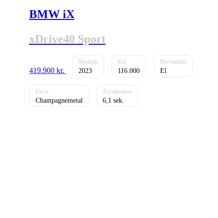
BMW iX
xDrive40 Sport
419.900
kr.
2023
116.000
El
Champagnemetal
6,1