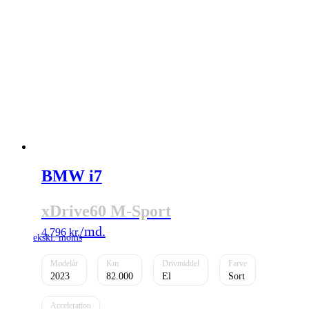
BMW i7
xDrive60 M-Sport
4.796
kr.
2023
82.000
El
Sort