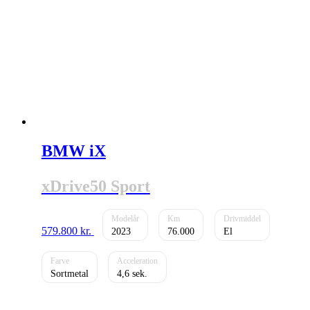
BMW iX
xDrive50 Sport
579.800
kr.
2023
76.000
El
Sortmetal
4,6