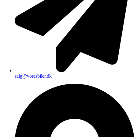
salg@voresbiler.dk