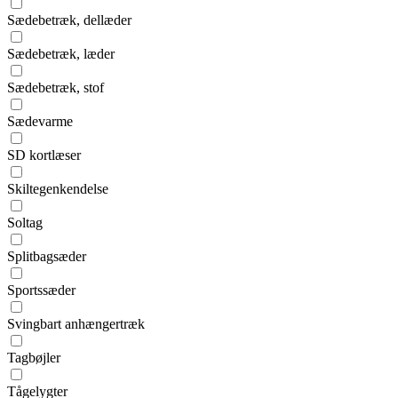
Sædebetræk, dellæder
Sædebetræk, læder
Sædebetræk, stof
Sædevarme
SD kortlæser
Skiltegenkendelse
Soltag
Splitbagsæder
Sportssæder
Svingbart anhængertræk
Tagbøjler
Tågelygter