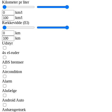
Kilometer pr liter
km/l
km/l
Rækkevidde (El)
km
km
Udstyr
4x el-ruder
ABS bremser
Aircondition
Alarm
Alufælge
Android Auto
Anhængertræk