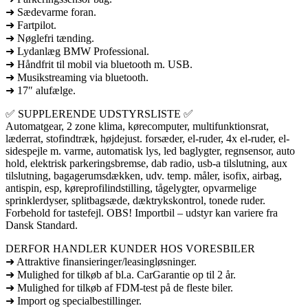
➜ Sædevarme foran.
➜ Fartpilot.
➜ Nøglefri tænding.
➜ Lydanlæg BMW Professional.
➜ Håndfrit til mobil via bluetooth m. USB.
➜ Musikstreaming via bluetooth.
➜ 17″ alufælge.
✅ SUPPLERENDE UDSTYRSLISTE ✅
Automatgear, 2 zone klima, kørecomputer, multifunktionsrat,
læderrat, stofindtræk, højdejust. forsæder, el-ruder, 4x el-ruder, el-
sidespejle m. varme, automatisk lys, led baglygter, regnsensor, auto
hold, elektrisk parkeringsbremse, dab radio, usb-a tilslutning, aux
tilslutning, bagagerumsdækken, udv. temp. måler, isofix, airbag,
antispin, esp, køreprofilindstilling, tågelygter, opvarmelige
sprinklerdyser, splitbagsæde, dæktrykskontrol, tonede ruder.
Forbehold for tastefejl. OBS! Importbil – udstyr kan variere fra
Dansk Standard.
DERFOR HANDLER KUNDER HOS VORESBILER
➜ Attraktive finansieringer/leasingløsninger.
➜ Mulighed for tilkøb af bl.a. CarGarantie op til 2 år.
➜ Mulighed for tilkøb af FDM-test på de fleste biler.
➜ Import og specialbestillinger.