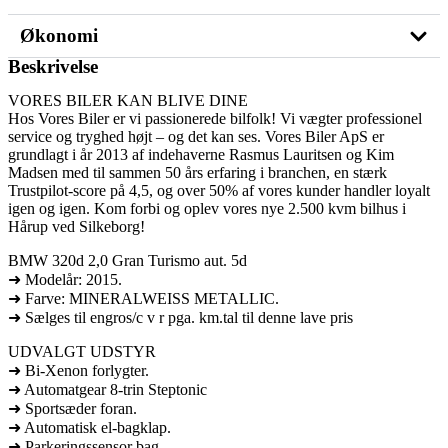
Økonomi
Beskrivelse
VORES BILER KAN BLIVE DINE
Hos Vores Biler er vi passionerede bilfolk! Vi vægter professionel
service og tryghed højt – og det kan ses. Vores Biler ApS er
grundlagt i år 2013 af indehaverne Rasmus Lauritsen og Kim
Madsen med til sammen 50 års erfaring i branchen, en stærk
Trustpilot-score på 4,5, og over 50% af vores kunder handler loyalt
igen og igen. Kom forbi og oplev vores nye 2.500 kvm bilhus i
Hårup ved Silkeborg!
BMW 320d 2,0 Gran Turismo aut. 5d
➜ Modelår: 2015.
➜ Farve: MINERALWEISS METALLIC.
➜ Sælges til engros/c v r pga. km.tal til denne lave pris
UDVALGT UDSTYR
➜ Bi-Xenon forlygter.
➜ Automatgear 8-trin Steptonic
➜ Sportsæder foran.
➜ Automatisk el-bagklap.
➜ Parkeringssensor bag.