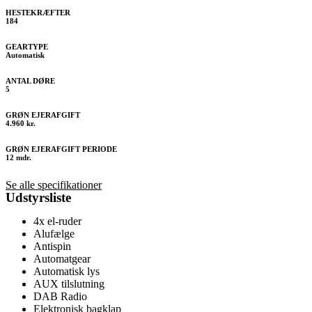
HESTEKRÆFTER
184
GEARTYPE
Automatisk
ANTAL DØRE
5
GRØN EJERAFGIFT
4.960 kr.
GRØN EJERAFGIFT PERIODE
12 mdr.
Se alle specifikationer
Udstyrsliste
4x el-ruder
Alufælge
Antispin
Automatgear
Automatisk lys
AUX tilslutning
DAB Radio
Elektronisk bagklap