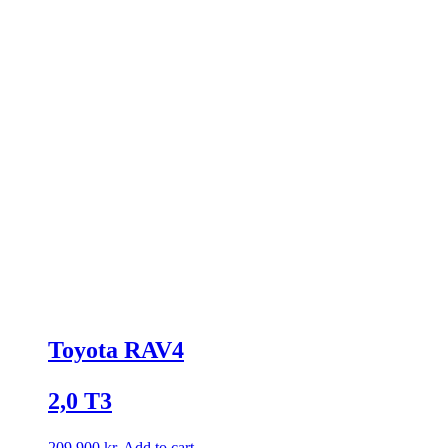
Toyota RAV4
2,0 T3
209.900
kr.
Add to cart