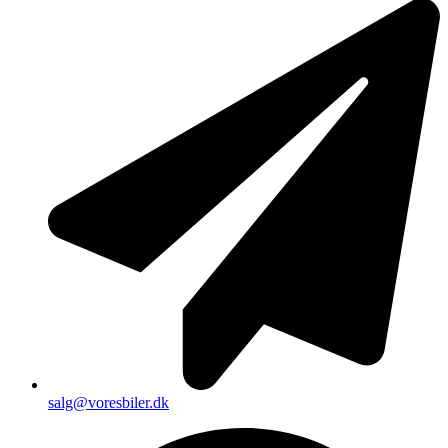
salg@voresbiler.dk