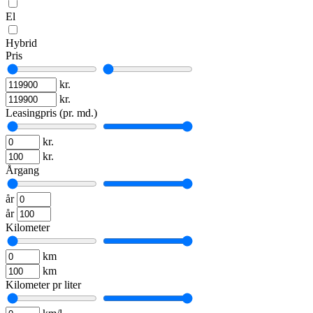
El
Hybrid
Pris
kr.
kr.
Leasingpris (pr. md.)
kr.
kr.
Årgang
år
år
Kilometer
km
km
Kilometer pr liter