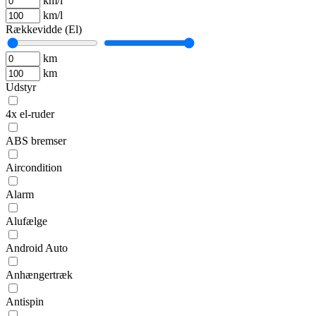
km/l
km/l
Rækkevidde (El)
km
km
Udstyr
4x el-ruder
ABS bremser
Aircondition
Alarm
Alufælge
Android Auto
Anhængertræk
Antispin