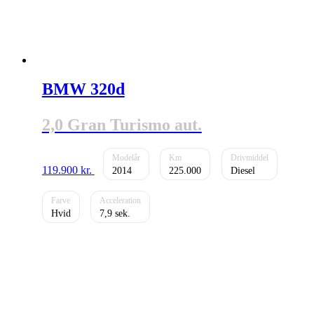
BMW 320d
2,0 Gran Turismo aut.
119.900
kr.
2014
225.000
Diesel
Hvid
7,9