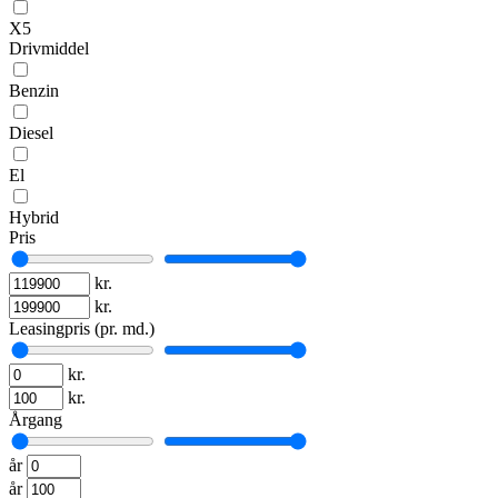
X5
Drivmiddel
Benzin
Diesel
El
Hybrid
Pris
kr.
kr.
Leasingpris (pr. md.)
kr.
kr.
Årgang
år
år