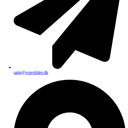
salg@voresbiler.dk