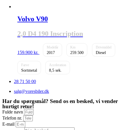
Volvo V90
2,0 D4 190 Inscription
159.900
kr.
2017
259.500
Diesel
Sortmetal
8,5
28 71 50 00
salg@voresbiler.dk
Har du spørgsmål? Send os en besked, vi vender
hurtigt retur!
Fulde navn
Telefon nr.
E-mail