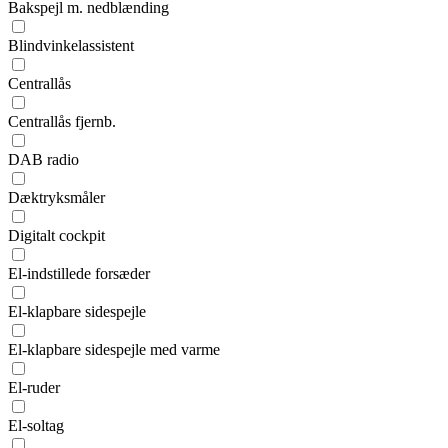
Bakspejl m. nedblænding
Blindvinkelassistent
Centrallås
Centrallås fjernb.
DAB radio
Dæktryksmåler
Digitalt cockpit
El-indstillede forsæder
El-klapbare sidespejle
El-klapbare sidespejle med varme
El-ruder
El-soltag