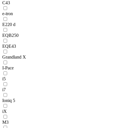
C43
e-tron
E220 d
EQB250
EQE43
Grandland X
I-Pace
i5
i7
Ioniq 5
iX
M3