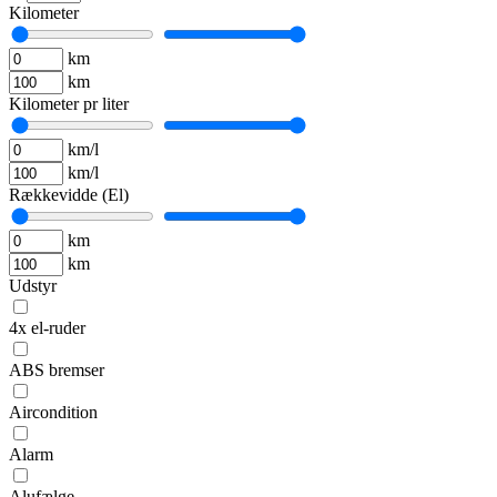
Kilometer
km
km
Kilometer pr liter
km/l
km/l
Rækkevidde (El)
km
km
Udstyr
4x el-ruder
ABS bremser
Aircondition
Alarm
Alufælge