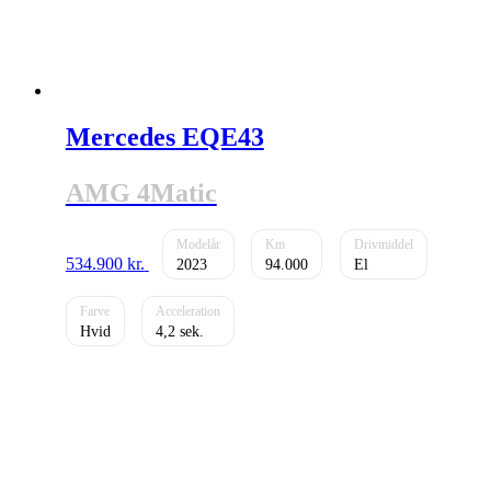
Mercedes EQE43
AMG 4Matic
534.900
kr.
2023
94.000
El
Hvid
4,2