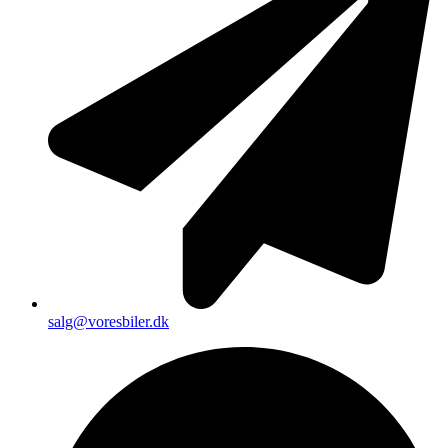
salg@voresbiler.dk