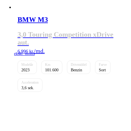
BMW M3
3,0 Touring Competition xDrive
aut.
6.996
kr.
2023
101.600
Benzin
Sort
3,6