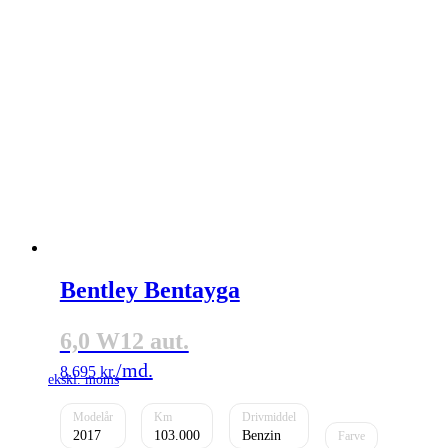
Bentley Bentayga
6,0 W12 aut.
8.695
kr.
2017
103.000
Benzin