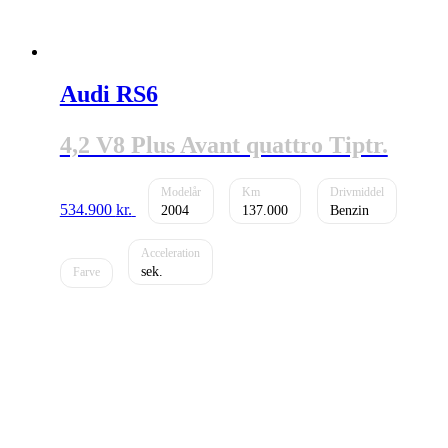
Audi RS6
4,2 V8 Plus Avant quattro Tiptr.
534.900
kr.
2004
137.000
Benzin