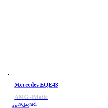
Mercedes EQE43
AMG 4Matic
3.396
kr.