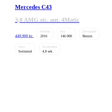
Mercedes C43
3,0 AMG stc. aut. 4Matic
449.900
kr.
2016
146.000
Benzin
Sortmetal
4,8