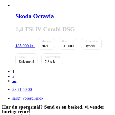
Skoda Octavia
1,4 TSi iV Combi DSG
185.900
kr.
2021
115.000
Hybrid
Koksmetal
7,8
1
2
→
28 71 50 00
salg@voresbiler.dk
Har du spørgsmål? Send os en besked, vi vender
hurtigt retur!