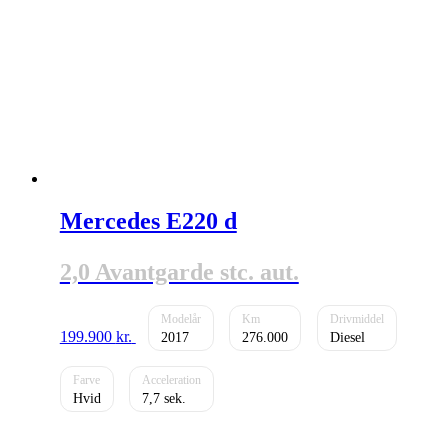
Mercedes E220 d
2,0 Avantgarde stc. aut.
199.900
kr.
2017
276.000
Diesel
Hvid
7,7