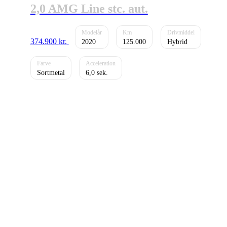
2,0 AMG Line stc. aut.
374.900
kr.
2020
125.000
Hybrid
Sortmetal
6,0