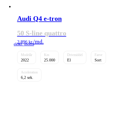
Audi Q4 e-tron
50 S-line quattro
2.896
kr.
2022
25.000
El
Sort
6,2