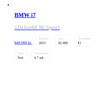
BMW i7
xDrive60 M-Sport
849.900
kr.
2023
82.000
El
Sort
4,7