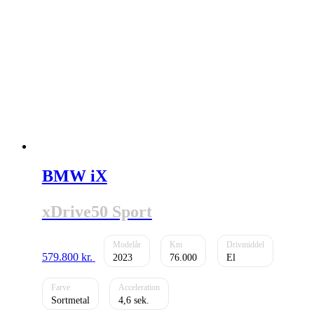
BMW iX
xDrive50 Sport
579.800
kr.
2023
76.000
El
Sortmetal
4,6