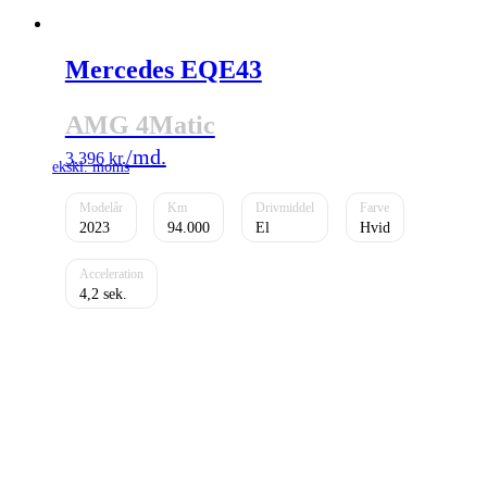
Mercedes EQE43
AMG 4Matic
3.396
kr.
2023
94.000
El
Hvid
4,2