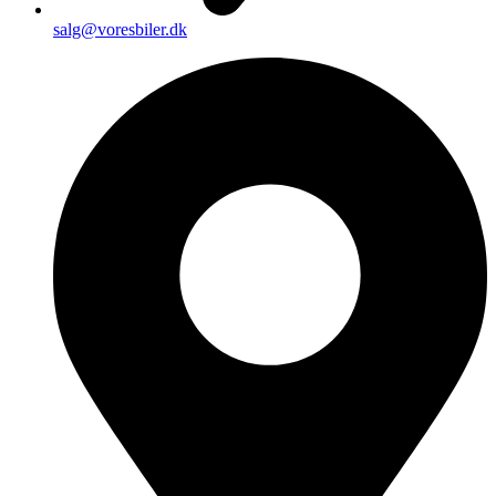
salg@voresbiler.dk