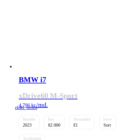
BMW i7
xDrive60 M-Sport
4.796
kr.
2023
82.000
El
Sort