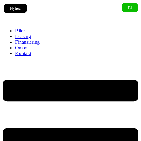
Nyhed
Nyhed
Biler
Leasing
Finansiering
Om os
Kontakt