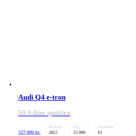
Audi Q4 e-tron
50 S-line quattro
327.900
kr.
2022
25.000
El