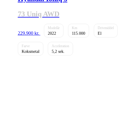
73 Uniq AWD
229.900
kr.
2022
115.000
El
Koksmetal
5,2