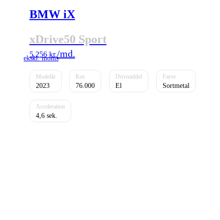
BMW iX
xDrive50 Sport
5.256
kr.
2023
76.000
El
Sortmetal
4,6