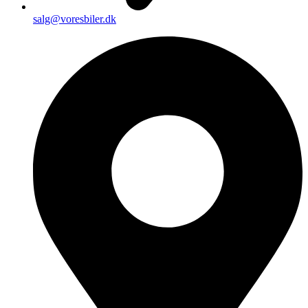
salg@voresbiler.dk