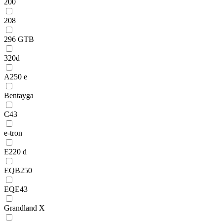
200
208
296 GTB
320d
A250 e
Bentayga
C43
e-tron
E220 d
EQB250
EQE43
Grandland X