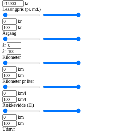
kr.
Leasingpris (pr. md.)
kr.
kr.
Årgang
år
år
Kilometer
km
km
Kilometer pr liter
km/l
km/l
Rækkevidde (El)
km
km
Udstyr