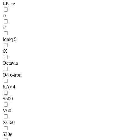
I-Pace
i5
i7
Ioniq 5
iX
Octavia
Q4 e-tron
RAV4
S500
V60
XC60
530e