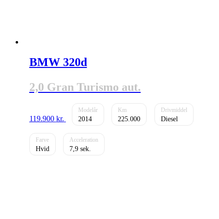
BMW 320d
2,0 Gran Turismo aut.
119.900
kr.
2014
225.000
Diesel
Hvid
7,9