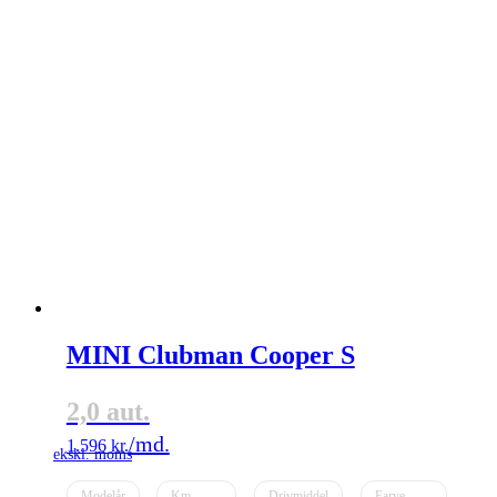
MINI Clubman Cooper S
2,0 aut.
1.596
kr.