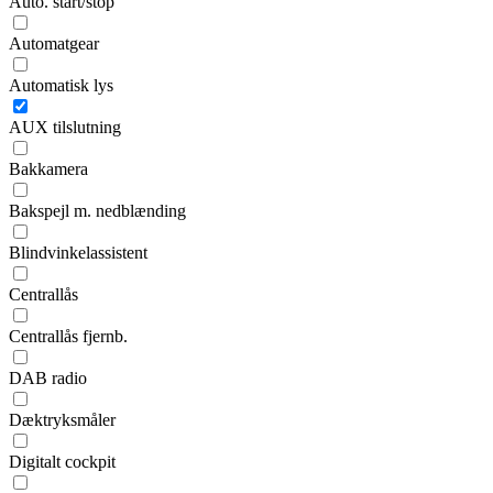
Auto. start/stop
Automatgear
Automatisk lys
AUX tilslutning
Bakkamera
Bakspejl m. nedblænding
Blindvinkelassistent
Centrallås
Centrallås fjernb.
DAB radio
Dæktryksmåler
Digitalt cockpit