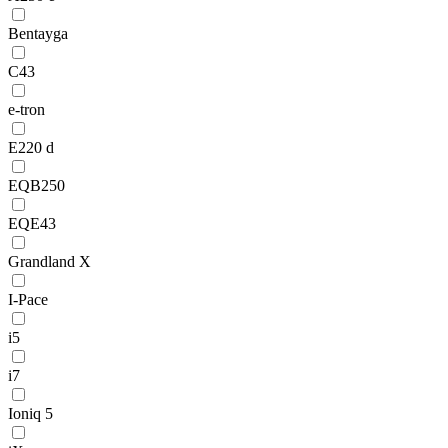
Bentayga
C43
e-tron
E220 d
EQB250
EQE43
Grandland X
I-Pace
i5
i7
Ioniq 5