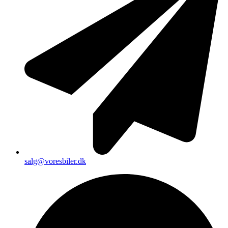
salg@voresbiler.dk