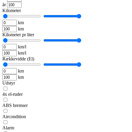
år
Kilometer
km
km
Kilometer pr liter
km/l
km/l
Rækkevidde (El)
km
km
Udstyr
4x el-ruder
ABS bremser
Aircondition
Alarm