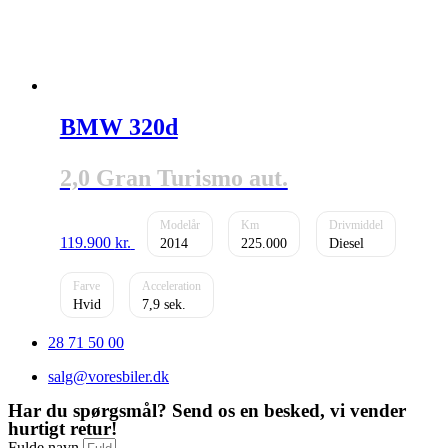
BMW 320d
2,0 Gran Turismo aut.
119.900
kr.
2014
225.000
Diesel
Hvid
7,9
28 71 50 00
salg@voresbiler.dk
Har du spørgsmål? Send os en besked, vi vender
hurtigt retur!
Fulde navn