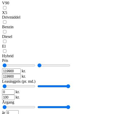
V90
X5
Drivmiddel
Benzin
Diesel
El
Hybrid
Pris
kr.
kr.
Leasingpris (pr. md.)
kr.
kr.
Årgang
år