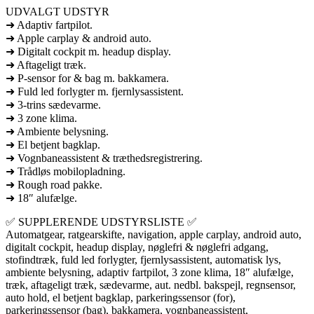
UDVALGT UDSTYR
➜ Adaptiv fartpilot.
➜ Apple carplay & android auto.
➜ Digitalt cockpit m. headup display.
➜ Aftageligt træk.
➜ P-sensor for & bag m. bakkamera.
➜ Fuld led forlygter m. fjernlysassistent.
➜ 3-trins sædevarme.
➜ 3 zone klima.
➜ Ambiente belysning.
➜ El betjent bagklap.
➜ Vognbaneassistent & træthedsregistrering.
➜ Trådløs mobilopladning.
➜ Rough road pakke.
➜ 18″ alufælge.
✅ SUPPLERENDE UDSTYRSLISTE ✅
Automatgear, ratgearskifte, navigation, apple carplay, android auto,
digitalt cockpit, headup display, nøglefri & nøglefri adgang,
stofindtræk, fuld led forlygter, fjernlysassistent, automatisk lys,
ambiente belysning, adaptiv fartpilot, 3 zone klima, 18″ alufælge,
træk, aftageligt træk, sædevarme, aut. nedbl. bakspejl, regnsensor,
auto hold, el betjent bagklap, parkeringssensor (for),
parkeringssensor (bag), bakkamera, vognbaneassistent,