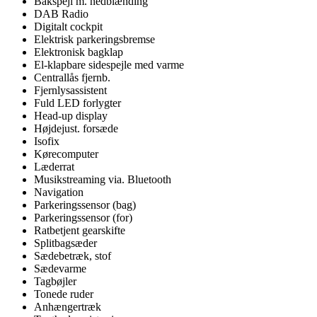
Bakspejl m. nedblænding
DAB Radio
Digitalt cockpit
Elektrisk parkeringsbremse
Elektronisk bagklap
El-klapbare sidespejle med varme
Centrallås fjernb.
Fjernlysassistent
Fuld LED forlygter
Head-up display
Højdejust. forsæde
Isofix
Kørecomputer
Læderrat
Musikstreaming via. Bluetooth
Navigation
Parkeringssensor (bag)
Parkeringssensor (for)
Ratbetjent gearskifte
Splitbagsæder
Sædebetræk, stof
Sædevarme
Tagbøjler
Tonede ruder
Anhængertræk