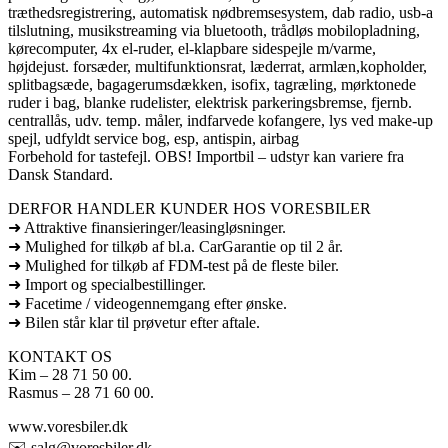
træthedsregistrering, automatisk nødbremsesystem, dab radio, usb-a
tilslutning, musikstreaming via bluetooth, trådløs mobilopladning,
kørecomputer, 4x el-ruder, el-klapbare sidespejle m/varme,
højdejust. forsæder, multifunktionsrat, læderrat, armlæn,kopholder,
splitbagsæde, bagagerumsdækken, isofix, tagræling, mørktonede
ruder i bag, blanke rudelister, elektrisk parkeringsbremse, fjernb.
centrallås, udv. temp. måler, indfarvede kofangere, lys ved make-up
spejl, udfyldt service bog, esp, antispin, airbag
Forbehold for tastefejl. OBS! Importbil – udstyr kan variere fra
Dansk Standard.
DERFOR HANDLER KUNDER HOS VORESBILER
➜ Attraktive finansieringer/leasingløsninger.
➜ Mulighed for tilkøb af bl.a. CarGarantie op til 2 år.
➜ Mulighed for tilkøb af FDM-test på de fleste biler.
➜ Import og specialbestillinger.
➜ Facetime / videogennemgang efter ønske.
➜ Bilen står klar til prøvetur efter aftale.
KONTAKT OS
Kim – 28 71 50 00.
Rasmus – 28 71 60 00.
www.voresbiler.dk
✉️ salg@voresbiler.dk