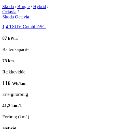
Skoda
/
Brugte
/
Hybrid
/
Octavia
/
Skoda Octavia
1,4 TSi iV Combi DSG
87
kWh.
Batterikapacitet
75
km.
Rækkevidde
116
Wh/km.
Energiforbrug
41,2
km./l.
Forbrug (km/l)
Hybrid