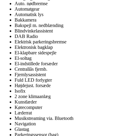
Auto. nødbremse
Automatgear
Automatisk lys
Bakkamera
Bakspejl m. nedblænding
Blindvinkelassistent
DAB Radio
Elektrisk parkeringsbremse
Elektronisk bagklap
El-klapbare sidespejle
El-soltag
El-indstillede forsæder
Centrallås fjernb.
Fjernlysassistent
Fuld LED forlygter
Højdejust. forsæde
Isofix
2 zone klimaanlæg
Kunstlæder
Kørecomputer
Læderrat
Musikstreaming via. Bluetooth
Navigation
Glastag
Parkeringssensor (bag)