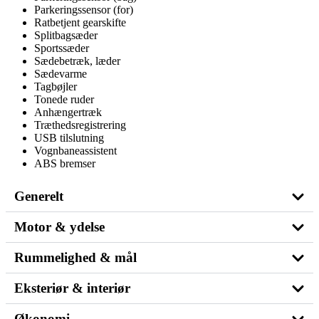
Parkeringssensor (for)
Ratbetjent gearskifte
Splitbagsæder
Sportssæder
Sædebetræk, læder
Sædevarme
Tagbøjler
Tonede ruder
Anhængertræk
Træthedsregistrering
USB tilslutning
Vognbaneassistent
ABS bremser
Generelt
Motor & ydelse
Rummelighed & mål
Eksteriør & interiør
Økonomi