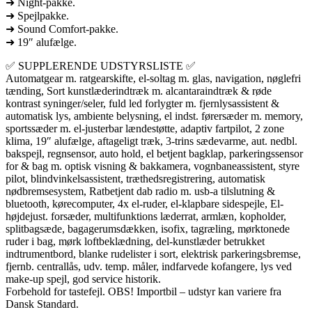
➜ Night-pakke.
➜ Spejlpakke.
➜ Sound Comfort-pakke.
➜ 19″ alufælge.
✅ SUPPLERENDE UDSTYRSLISTE ✅
Automatgear m. ratgearskifte, el-soltag m. glas, navigation, nøglefri
tænding, Sort kunstlæderindtræk m. alcantaraindtræk & røde
kontrast syninger/seler, fuld led forlygter m. fjernlysassistent &
automatisk lys, ambiente belysning, el indst. førersæder m. memory,
sportssæder m. el-justerbar lændestøtte, adaptiv fartpilot, 2 zone
klima, 19″ alufælge, aftageligt træk, 3-trins sædevarme, aut. nedbl.
bakspejl, regnsensor, auto hold, el betjent bagklap, parkeringssensor
for & bag m. optisk visning & bakkamera, vognbaneassistent, styre
pilot, blindvinkelsassistent, træthedsregistrering, automatisk
nødbremsesystem, Ratbetjent dab radio m. usb-a tilslutning &
bluetooth, kørecomputer, 4x el-ruder, el-klapbare sidespejle, El-
højdejust. forsæder, multifunktions læderrat, armlæn, kopholder,
splitbagsæde, bagagerumsdækken, isofix, tagræling, mørktonede
ruder i bag, mørk loftbeklædning, del-kunstlæder betrukket
indtrumentbord, blanke rudelister i sort, elektrisk parkeringsbremse,
fjernb. centrallås, udv. temp. måler, indfarvede kofangere, lys ved
make-up spejl, god service historik.
Forbehold for tastefejl. OBS! Importbil – udstyr kan variere fra
Dansk Standard.