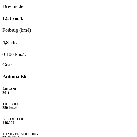
Drivmiddel
12,3
km./l.
Forbrug (km/l)
4,8
sek.
0-100 km./t.
Gear
Automatisk
ÅRGANG
2016
TOPFART
250 km./t.
KILOMETER
146.000
1. INDREGISTRERING