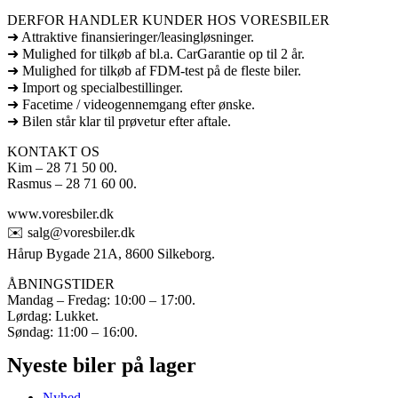
DERFOR HANDLER KUNDER HOS VORESBILER
➜ Attraktive finansieringer/leasingløsninger.
➜ Mulighed for tilkøb af bl.a. CarGarantie op til 2 år.
➜ Mulighed for tilkøb af FDM-test på de fleste biler.
➜ Import og specialbestillinger.
➜ Facetime / videogennemgang efter ønske.
➜ Bilen står klar til prøvetur efter aftale.
KONTAKT OS
Kim – 28 71 50 00.
Rasmus – 28 71 60 00.
www.voresbiler.dk
✉️ salg@voresbiler.dk
Hårup Bygade 21A, 8600 Silkeborg.
ÅBNINGSTIDER
Mandag – Fredag: 10:00 – 17:00.
Lørdag: Lukket.
Søndag: 11:00 – 16:00.
Nyeste biler på lager
Nyhed