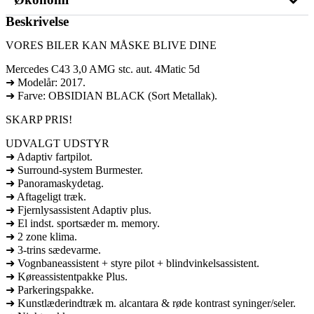
Beskrivelse
VORES BILER KAN MÅSKE BLIVE DINE
Mercedes C43 3,0 AMG stc. aut. 4Matic 5d
➜ Modelår: 2017.
➜ Farve: OBSIDIAN BLACK (Sort Metallak).
SKARP PRIS!
UDVALGT UDSTYR
➜ Adaptiv fartpilot.
➜ Surround-system Burmester.
➜ Panoramaskydetag.
➜ Aftageligt træk.
➜ Fjernlysassistent Adaptiv plus.
➜ El indst. sportsæder m. memory.
➜ 2 zone klima.
➜ 3-trins sædevarme.
➜ Vognbaneassistent + styre pilot + blindvinkelsassistent.
➜ Køreassistentpakke Plus.
➜ Parkeringspakke.
➜ Kunstlæderindtræk m. alcantara & røde kontrast syninger/seler.