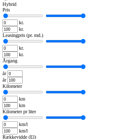
Hybrid
Pris
kr.
kr.
Leasingpris (pr. md.)
kr.
kr.
Årgang
år
år
Kilometer
km
km
Kilometer pr liter
km/l
km/l
Rækkevidde (El)