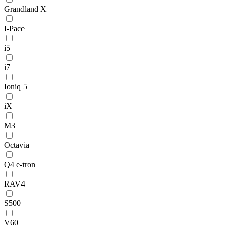
Grandland X
I-Pace
i5
i7
Ioniq 5
iX
M3
Octavia
Q4 e-tron
RAV4
S500
V60