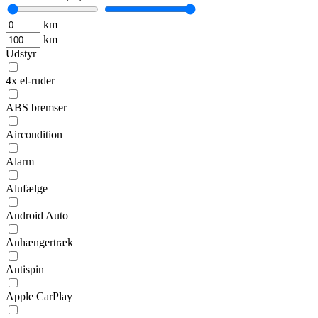
km
km
Udstyr
4x el-ruder
ABS bremser
Aircondition
Alarm
Alufælge
Android Auto
Anhængertræk
Antispin
Apple CarPlay