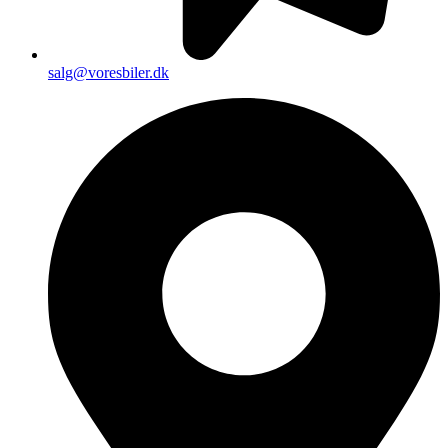
salg@voresbiler.dk