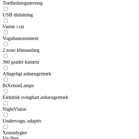
Træthedsregistrering
USB tilslutning
Varme i rat
Vognbaneassistent
2 zone klimaanlæg
360 grader kamera
Aftageligt anhængertræk
BiXenonLamps
Elektrisk svingbart anhængertræk
NightVision
Undervogn, adaptiv
Xenonlygter
Vis flere