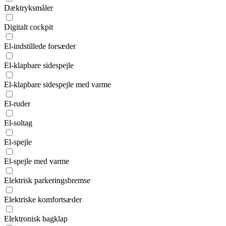
Dæktryksmåler
Digitalt cockpit
El-indstillede forsæder
El-klapbare sidespejle
El-klapbare sidespejle med varme
El-ruder
El-soltag
El-spejle
El-spejle med varme
Elektrisk parkeringsbremse
Elektriske komfortsæder
Elektronisk bagklap