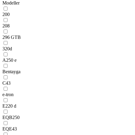
Modeller
200
208
296 GTB
320d
A250 e
Bentayga
C43
e-tron
E220 d
EQB250
EQE43