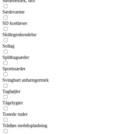
Sædebetræk, stof
Sædevarme
SD kortlæser
Skiltegenkendelse
Soltag
Splitbagsæder
Sportssæder
Svingbart anhængertræk
Tagbøjler
Tågelygter
Tonede ruder
Trådløs mobilopladning