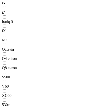
i5
i7
Ioniq 5
iX
M3
Octavia
Q4 e-tron
Q8 e-tron
S500
V60
XC60
530e