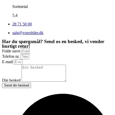
Sortmetal
5,4
28 71 50 00
salg@voresbiler.dk
Har du spørgsmål? Send os en besked, vi vender
hurtigt retur!
Fulde navn
Telefon nr.
E-mail
Din besked
Send din besked