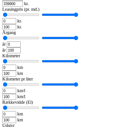
kr.
Leasingpris (pr. md.)
kr.
kr.
Årgang
år
år
Kilometer
km
km
Kilometer pr liter
km/l
km/l
Rækkevidde (El)
km
km
Udstyr