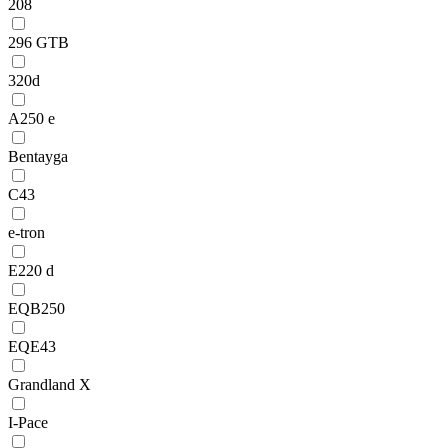
208
296 GTB
320d
A250 e
Bentayga
C43
e-tron
E220 d
EQB250
EQE43
Grandland X
I-Pace