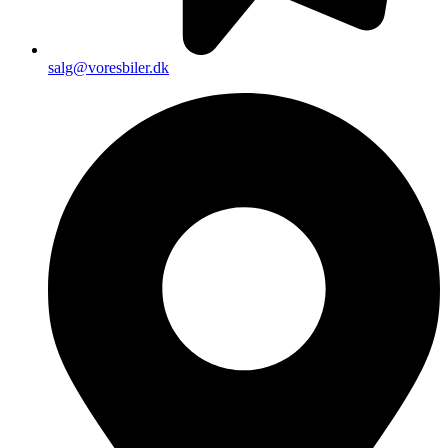
salg@voresbiler.dk