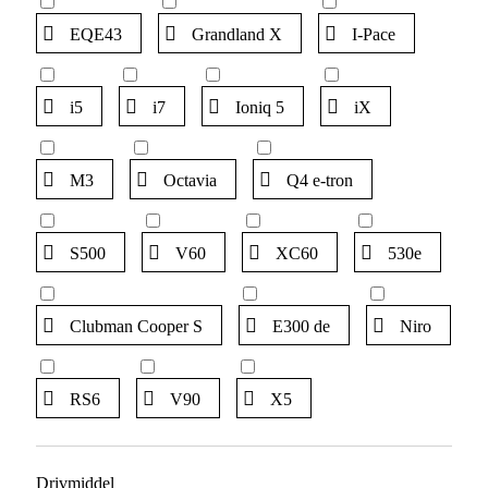
EQE43
Grandland X
I-Pace
i5
i7
Ioniq 5
iX
M3
Octavia
Q4 e-tron
S500
V60
XC60
530e
Clubman Cooper S
E300 de
Niro
RS6
V90
X5
Drivmiddel