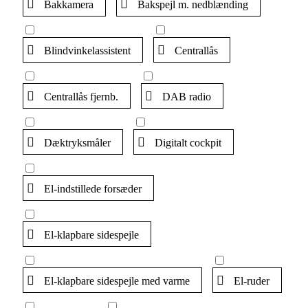
Bakkamera
Bakspejl m. nedblænding
Blindvinkelassistent
Centrallås
Centrallås fjernb.
DAB radio
Dæktryksmåler
Digitalt cockpit
El-indstillede forsæder
El-klapbare sidespejle
El-klapbare sidespejle med varme
El-ruder