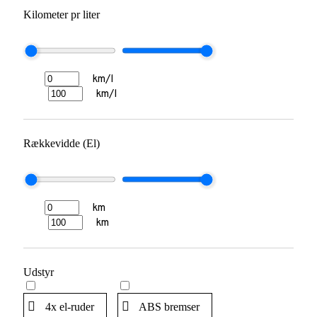
Kilometer pr liter
km/l
km/l
Rækkevidde (El)
km
km
Udstyr
4x el-ruder
ABS bremser