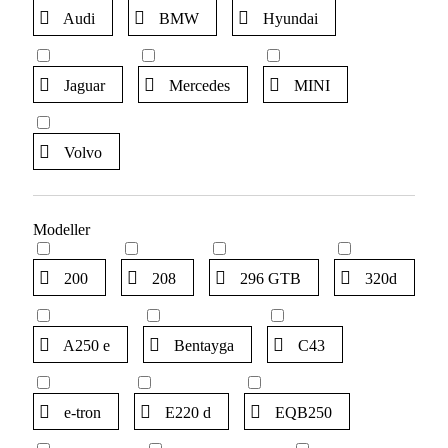
Audi
BMW
Hyundai
Jaguar
Mercedes
MINI
Volvo
Modeller
200
208
296 GTB
320d
A250 e
Bentayga
C43
e-tron
E220 d
EQB250