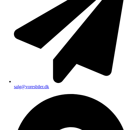
salg@voresbiler.dk