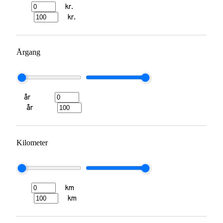
kr.
kr.
Årgang
år
år
Kilometer
km
km