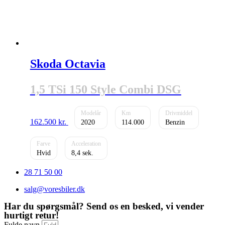
Skoda Octavia
1,5 TSi 150 Style Combi DSG
162.500
kr.
2020
114.000
Benzin
Hvid
8,4
28 71 50 00
salg@voresbiler.dk
Har du spørgsmål? Send os en besked, vi vender
hurtigt retur!
Fulde navn