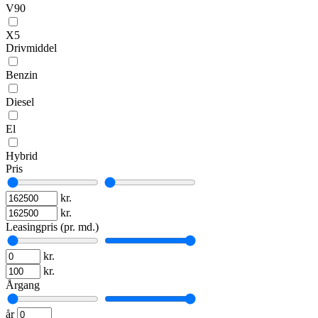
V90
X5
Drivmiddel
Benzin
Diesel
El
Hybrid
Pris
kr.
kr.
Leasingpris (pr. md.)
kr.
kr.
Årgang
år