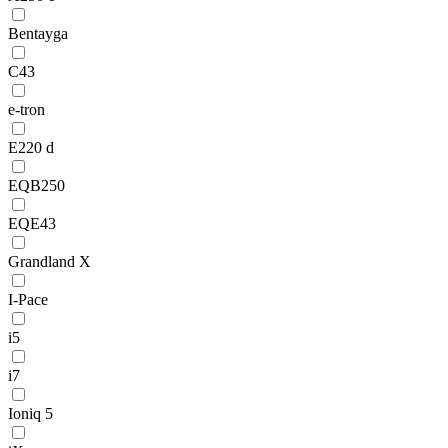
Bentayga
C43
e-tron
E220 d
EQB250
EQE43
Grandland X
I-Pace
i5
i7
Ioniq 5