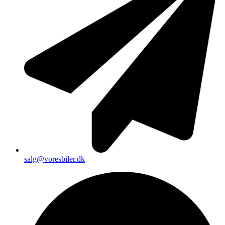
salg@voresbiler.dk