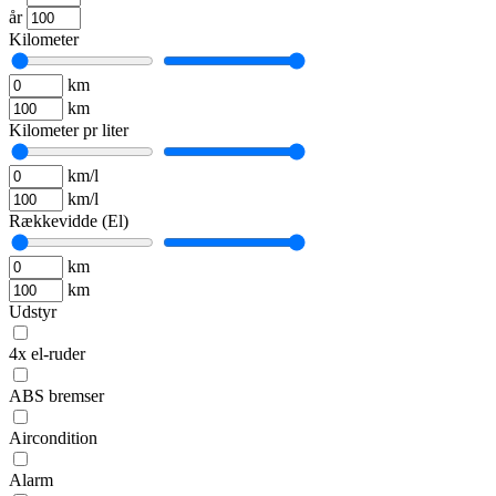
år
Kilometer
km
km
Kilometer pr liter
km/l
km/l
Rækkevidde (El)
km
km
Udstyr
4x el-ruder
ABS bremser
Aircondition
Alarm