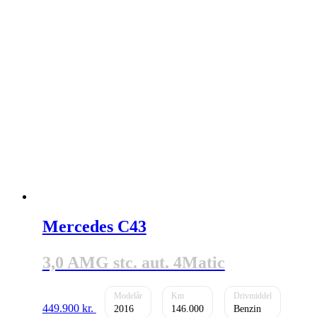
Mercedes C43
3,0 AMG stc. aut. 4Matic
449.900
kr.
2016
146.000
Benzin