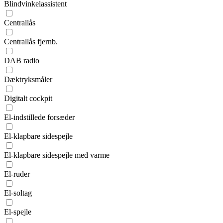
Blindvinkelassistent
Centrallås
Centrallås fjernb.
DAB radio
Dæktryksmåler
Digitalt cockpit
El-indstillede forsæder
El-klapbare sidespejle
El-klapbare sidespejle med varme
El-ruder
El-soltag
El-spejle