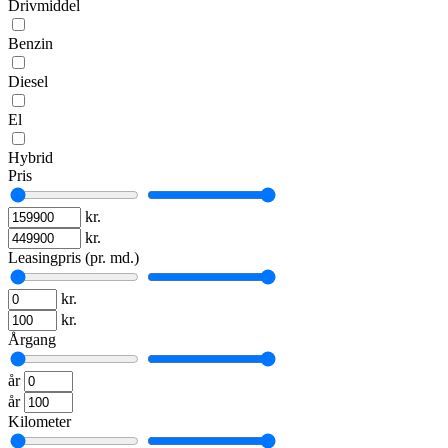
Drivmiddel
Benzin
Diesel
El
Hybrid
Pris
kr.
kr.
Leasingpris (pr. md.)
kr.
kr.
Årgang
år
år
Kilometer