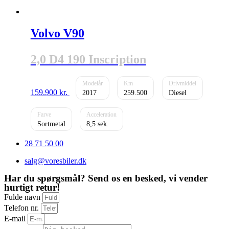
Volvo V90
2,0 D4 190 Inscription
159.900
kr.
2017
259.500
Diesel
Sortmetal
8,5
28 71 50 00
salg@voresbiler.dk
Har du spørgsmål? Send os en besked, vi vender
hurtigt retur!
Fulde navn
Telefon nr.
E-mail