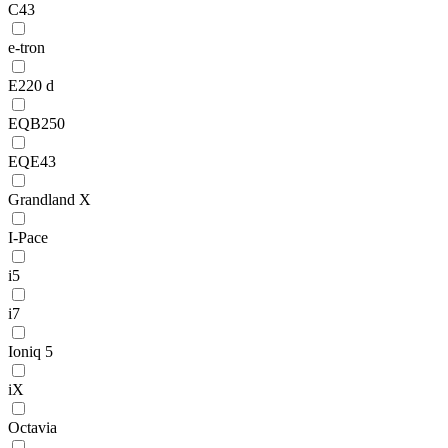
C43
e-tron
E220 d
EQB250
EQE43
Grandland X
I-Pace
i5
i7
Ioniq 5
iX
Octavia