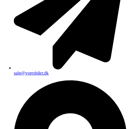
salg@voresbiler.dk