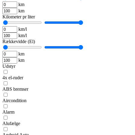
km
km
Kilometer pr liter
km/l
km/l
Rækkevidde (El)
km
km
Udstyr
4x el-ruder
ABS bremser
Aircondition
Alarm
Alufælge
Android Auto