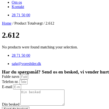
Om os
Kontakt
28 71 50 00
Home
/ Product Totalvægt / 2.612
2.612
No products were found matching your selection.
28 71 50 00
salg@voresbiler.dk
Har du spørgsmål? Send os en besked, vi vender hurti
Fulde navn
Telefon nr.
E-mail
Din besked