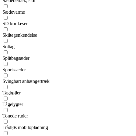
Sædebetræk, stof
Sædevarme
SD kortlæser
Skiltegenkendelse
Soltag
Splitbagsæder
Sportssæder
Svingbart anhængertræk
Tagbøjler
Tågelygter
Tonede ruder
Trådløs mobilopladning