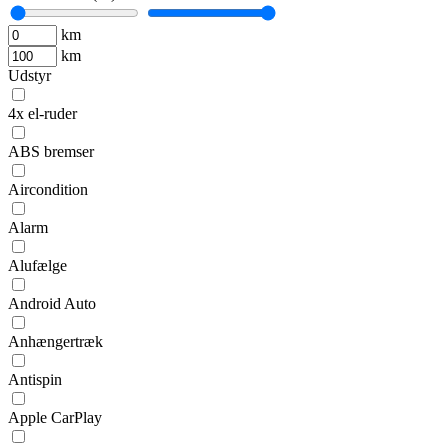
km
km
Udstyr
4x el-ruder
ABS bremser
Aircondition
Alarm
Alufælge
Android Auto
Anhængertræk
Antispin
Apple CarPlay