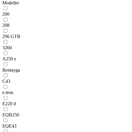
Modeller
200
208
296 GTB
320d
A250 e
Bentayga
C43
e-tron
E220 d
EQB250
EQE43