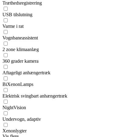
Træthedsregistrering
USB tilslutning
Varme i rat
Vognbaneassistent
2 zone klimaanlæg
360 grader kamera
Aftageligt anhængertræk
BiXenonLamps
Elektrisk svingbart anhængertræk
NightVision
Undervogn, adaptiv
Xenonlygter
Vis flere