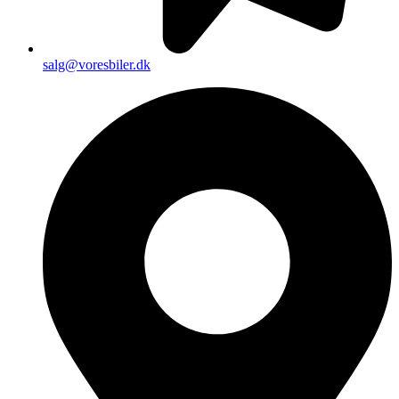
salg@voresbiler.dk