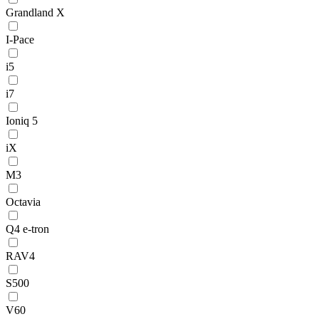
Grandland X
I-Pace
i5
i7
Ioniq 5
iX
M3
Octavia
Q4 e-tron
RAV4
S500
V60