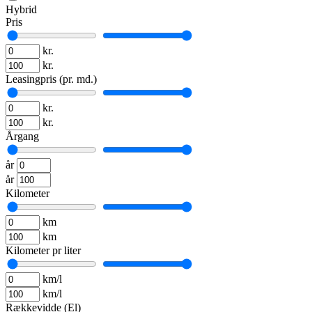
Hybrid
Pris
kr.
kr.
Leasingpris (pr. md.)
kr.
kr.
Årgang
år
år
Kilometer
km
km
Kilometer pr liter
km/l
km/l
Rækkevidde (El)