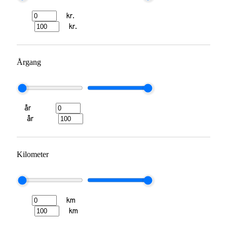
kr.
kr.
Årgang
år
år
Kilometer
km
km