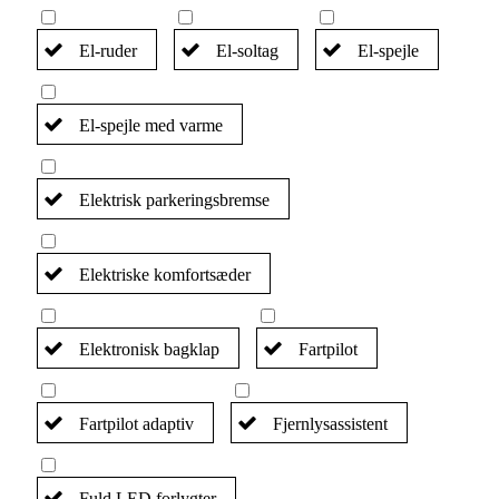
El-ruder
El-soltag
El-spejle
El-spejle med varme
Elektrisk parkeringsbremse
Elektriske komfortsæder
Elektronisk bagklap
Fartpilot
Fartpilot adaptiv
Fjernlysassistent
Fuld LED forlygter