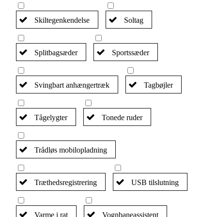
Skiltegenkendelse
Soltag
Splitbagsæder
Sportssæder
Svingbart anhængertræk
Tagbøjler
Tågelygter
Tonede ruder
Trådløs mobilopladning
Træthedsregistrering
USB tilslutning
Varme i rat
Vognbaneassistent