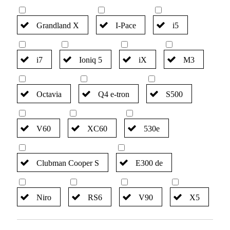
Grandland X
I-Pace
i5
i7
Ioniq 5
iX
M3
Octavia
Q4 e-tron
S500
V60
XC60
530e
Clubman Cooper S
E300 de
Niro
RS6
V90
X5