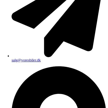
salg@voresbiler.dk