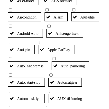
4x el-ruder
ABS bremser
Aircondition
Alarm
Alufælge
Android Auto
Anhængertræk
Antispin
Apple CarPlay
Auto. nødbremse
Auto. parkering
Auto. start/stop
Automatgear
Automatisk lys
AUX tilslutning