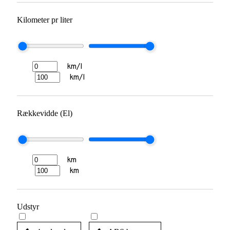
Kilometer pr liter
km/l
km/l
Rækkevidde (El)
km
km
Udstyr