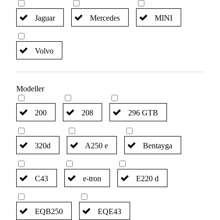
Jaguar
Mercedes
MINI
Volvo
Modeller
200
208
296 GTB
320d
A250 e
Bentayga
C43
e-tron
E220 d
EQB250
EQE43