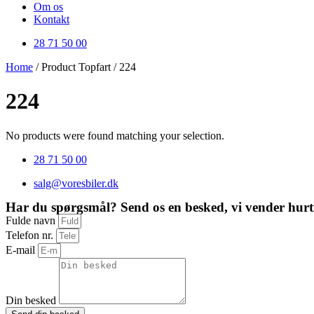
Om os
Kontakt
28 71 50 00
Home
/ Product Topfart / 224
224
No products were found matching your selection.
28 71 50 00
salg@voresbiler.dk
Har du spørgsmål? Send os en besked, vi vender hurti
Fulde navn
Telefon nr.
E-mail
Din besked