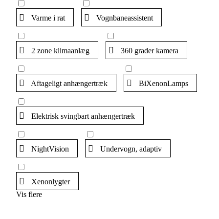
Varme i rat
Vognbaneassistent
2 zone klimaanlæg
360 grader kamera
Aftageligt anhængertræk
BiXenonLamps
Elektrisk svingbart anhængertræk
NightVision
Undervogn, adaptiv
Xenonlygter
Vis flere