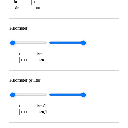
år
år
Kilometer
km
km
Kilometer pr liter
km/l
km/l