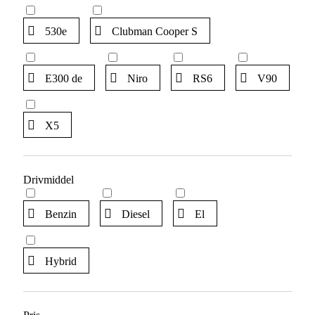
530e
Clubman Cooper S
E300 de
Niro
RS6
V90
X5
Drivmiddel
Benzin
Diesel
El
Hybrid