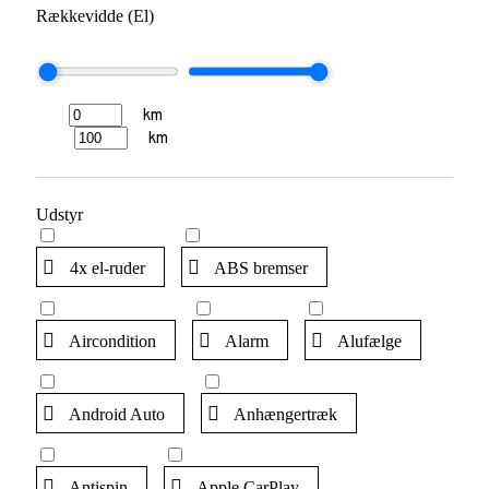
Rækkevidde (El)
km
km
Udstyr
4x el-ruder
ABS bremser
Aircondition
Alarm
Alufælge
Android Auto
Anhængertræk
Antispin
Apple CarPlay