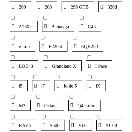
200
208
296 GTB
320d
A250 e
Bentayga
C43
e-tron
E220 d
EQB250
EQE43
Grandland X
I-Pace
i5
i7
Ioniq 5
iX
M3
Octavia
Q4 e-tron
RAV4
S500
V60
XC60