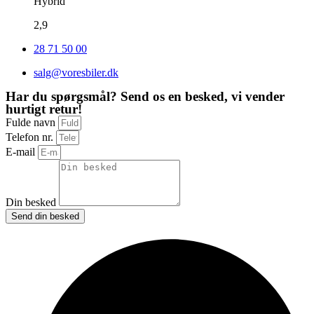
Hybrid
2,9
28 71 50 00
salg@voresbiler.dk
Har du spørgsmål? Send os en besked, vi vender
hurtigt retur!
Fulde navn
Telefon nr.
E-mail
Din besked
Send din besked