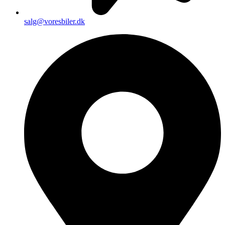
salg@voresbiler.dk