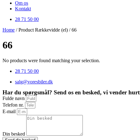
Om os
Kontakt
28 71 50 00
Home
/ Product Rækkevidde (el) / 66
66
No products were found matching your selection.
28 71 50 00
salg@voresbiler.dk
Har du spørgsmål? Send os en besked, vi vender hurti
Fulde navn
Telefon nr.
E-mail
Din besked