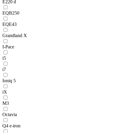
E220 d
EQB250
EQE43
Grandland X
I-Pace
i5
i7
Ioniq 5
iX
M3
Octavia
Q4 e-tron