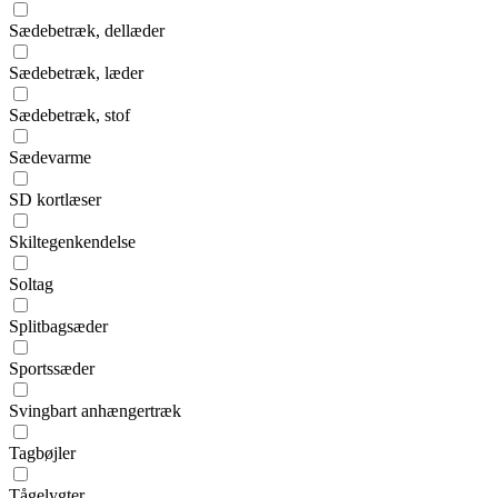
Sædebetræk, dellæder
Sædebetræk, læder
Sædebetræk, stof
Sædevarme
SD kortlæser
Skiltegenkendelse
Soltag
Splitbagsæder
Sportssæder
Svingbart anhængertræk
Tagbøjler
Tågelygter