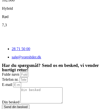
102.000
Hybrid
Rød
7,3
28 71 50 00
salg@voresbiler.dk
Har du spørgsmål? Send os en besked, vi vender
hurtigt retur!
Fulde navn
Telefon nr.
E-mail
Din besked
Send din besked