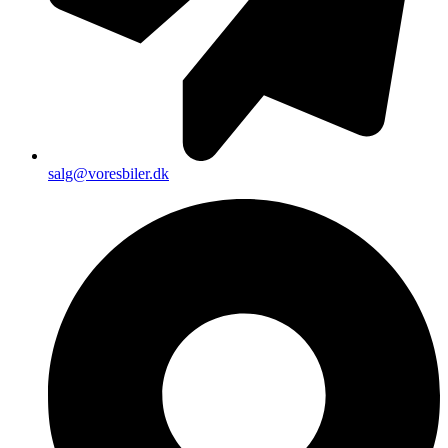
salg@voresbiler.dk