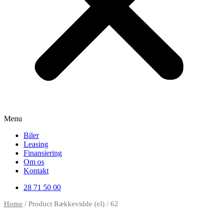
Menu
Biler
Leasing
Finansiering
Om os
Kontakt
28 71 50 00
Home
/ Product Rækkevidde (el) / 62