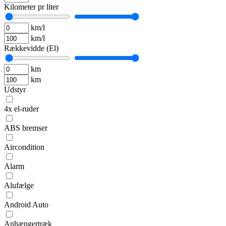
Kilometer pr liter
km/l
km/l
Rækkevidde (El)
km
km
Udstyr
4x el-ruder
ABS bremser
Aircondition
Alarm
Alufælge
Android Auto
Anhængertræk