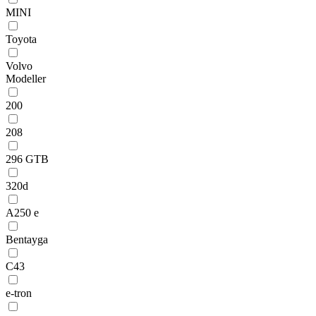
MINI
Toyota
Volvo
Modeller
200
208
296 GTB
320d
A250 e
Bentayga
C43
e-tron