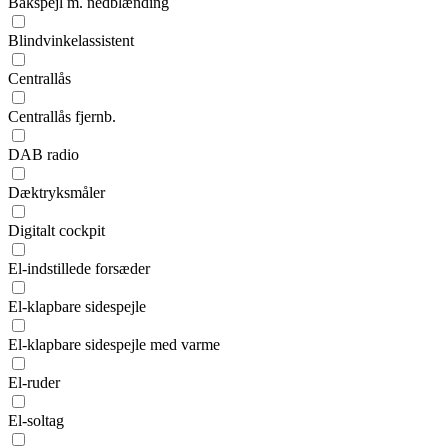
Bakspejl m. nedblænding
Blindvinkelassistent
Centrallås
Centrallås fjernb.
DAB radio
Dæktryksmåler
Digitalt cockpit
El-indstillede forsæder
El-klapbare sidespejle
El-klapbare sidespejle med varme
El-ruder
El-soltag