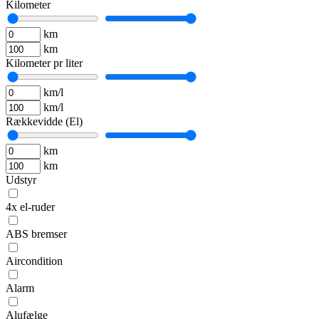
Kilometer
km
km
Kilometer pr liter
km/l
km/l
Rækkevidde (El)
km
km
Udstyr
4x el-ruder
ABS bremser
Aircondition
Alarm
Alufælge