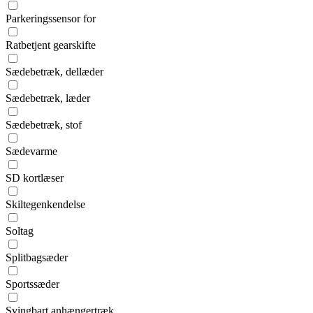
Parkeringssensor for
Ratbetjent gearskifte
Sædebetræk, dellæder
Sædebetræk, læder
Sædebetræk, stof
Sædevarme
SD kortlæser
Skiltegenkendelse
Soltag
Splitbagsæder
Sportssæder
Svingbart anhængertræk