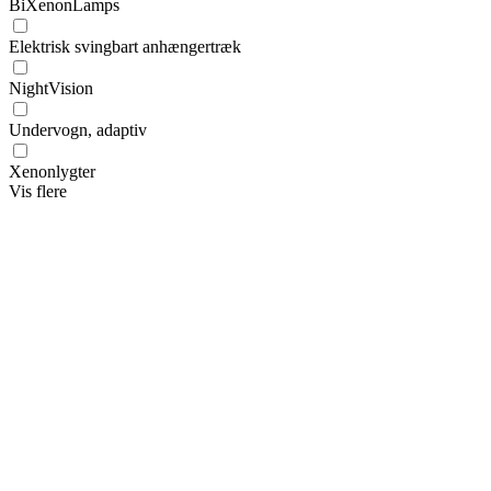
BiXenonLamps
Elektrisk svingbart anhængertræk
NightVision
Undervogn, adaptiv
Xenonlygter
Vis flere