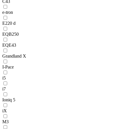
C43
e-tron
E220 d
EQB250
EQE43
Grandland X
I-Pace
i5
i7
Ioniq 5
iX
M3