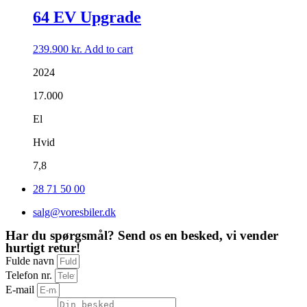
64 EV Upgrade
239.900
kr.
Add to cart
2024
17.000
El
Hvid
7,8
28 71 50 00
salg@voresbiler.dk
Har du spørgsmål? Send os en besked, vi vender
hurtigt retur!
Fulde navn
Telefon nr.
E-mail