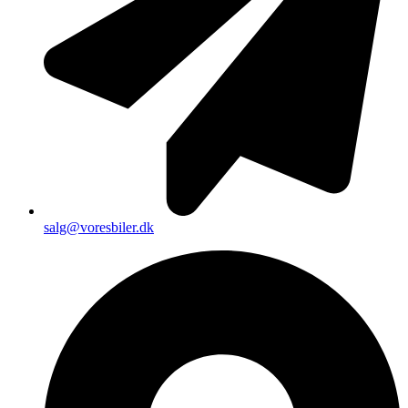
salg@voresbiler.dk