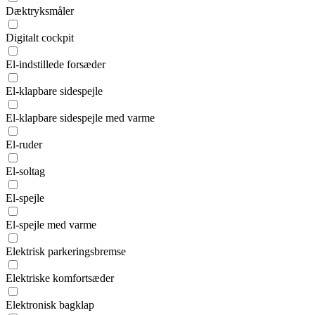
Dæktryksmåler
Digitalt cockpit
El-indstillede forsæder
El-klapbare sidespejle
El-klapbare sidespejle med varme
El-ruder
El-soltag
El-spejle
El-spejle med varme
Elektrisk parkeringsbremse
Elektriske komfortsæder
Elektronisk bagklap