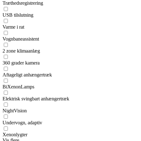
Træthedsregistrering
USB tilslutning
Varme i rat
Vognbaneassistent
2 zone klimaanlæg
360 grader kamera
Aftageligt anhængertræk
BiXenonLamps
Elektrisk svingbart anhængertræk
NightVision
Undervogn, adaptiv
Xenonlygter
Vis flere