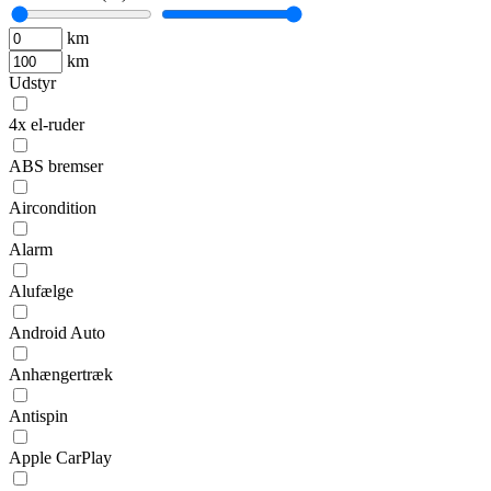
km
km
Udstyr
4x el-ruder
ABS bremser
Aircondition
Alarm
Alufælge
Android Auto
Anhængertræk
Antispin
Apple CarPlay