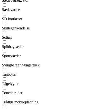
Sædebetræk, stof
Sædevarme
SD kortlæser
Skiltegenkendelse
Soltag
Splitbagsæder
Sportssæder
Svingbart anhængertræk
Tagbøjler
Tågelygter
Tonede ruder
Trådløs mobilopladning