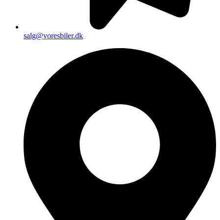
salg@voresbiler.dk