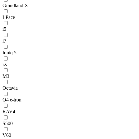
Grandland X
I-Pace
i5
i7
Ioniq 5
iX
M3
Octavia
Q4 e-tron
RAV4
S500
V60