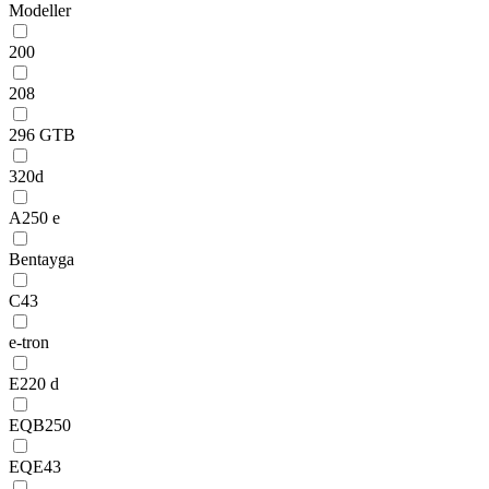
Modeller
200
208
296 GTB
320d
A250 e
Bentayga
C43
e-tron
E220 d
EQB250
EQE43