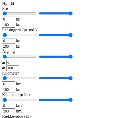
Hybrid
Pris
kr.
kr.
Leasingpris (pr. md.)
kr.
kr.
Årgang
år
år
Kilometer
km
km
Kilometer pr liter
km/l
km/l
Rækkevidde (El)