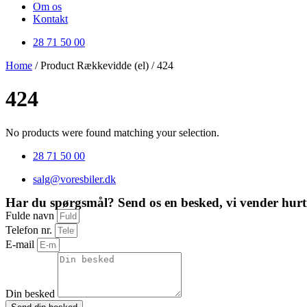
Om os
Kontakt
28 71 50 00
Home
/ Product Rækkevidde (el) / 424
424
No products were found matching your selection.
28 71 50 00
salg@voresbiler.dk
Har du spørgsmål? Send os en besked, vi vender hurti
Fulde navn
Telefon nr.
E-mail
Din besked