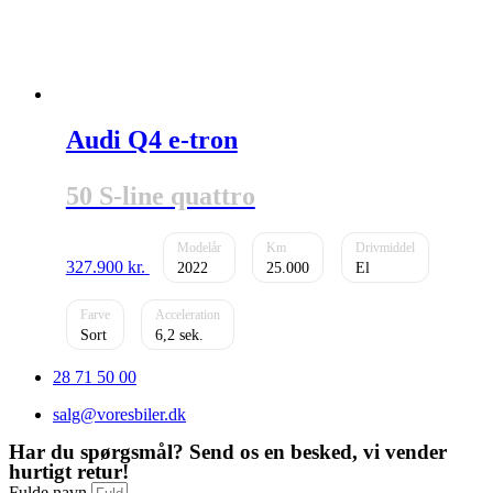
Audi Q4 e-tron
50 S-line quattro
327.900
kr.
2022
25.000
El
Sort
6,2
28 71 50 00
salg@voresbiler.dk
Har du spørgsmål? Send os en besked, vi vender
hurtigt retur!
Fulde navn