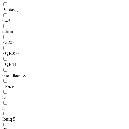
Bentayga
C43
e-tron
E220 d
EQB250
EQE43
Grandland X
I-Pace
i5
i7
Ioniq 5