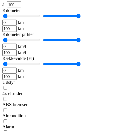
år
Kilometer
km
km
Kilometer pr liter
km/l
km/l
Rækkevidde (El)
km
km
Udstyr
4x el-ruder
ABS bremser
Aircondition
Alarm