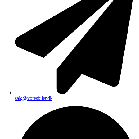
salg@voresbiler.dk