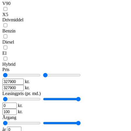
V90
X5
Drivmiddel
Benzin
Diesel
El
Hybrid
Pris
kr.
kr.
Leasingpris (pr. md.)
kr.
kr.
Årgang
år