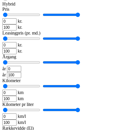
Hybrid
Pris
kr.
kr.
Leasingpris (pr. md.)
kr.
kr.
Årgang
år
år
Kilometer
km
km
Kilometer pr liter
km/l
km/l
Rækkevidde (El)