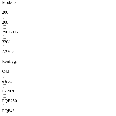
Modeller
200
208
296 GTB
320d
A250 e
Bentayga
C43
e-tron
E220 d
EQB250
EQE43