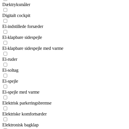
Dæktryksmåler
Digitalt cockpit
El-indstillede forsæder
El-klapbare sidespejle
El-klapbare sidespejle med varme
El-ruder
El-soltag
El-spejle
El-spejle med varme
Elektrisk parkeringsbremse
Elektriske komfortsæder
Elektronisk bagklap