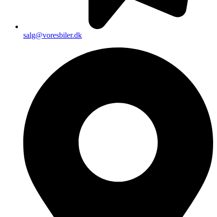
salg@voresbiler.dk