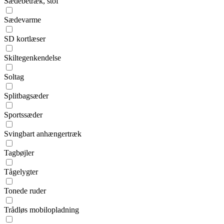
Sædebetræk, stof
Sædevarme
SD kortlæser
Skiltegenkendelse
Soltag
Splitbagsæder
Sportssæder
Svingbart anhængertræk
Tagbøjler
Tågelygter
Tonede ruder
Trådløs mobilopladning