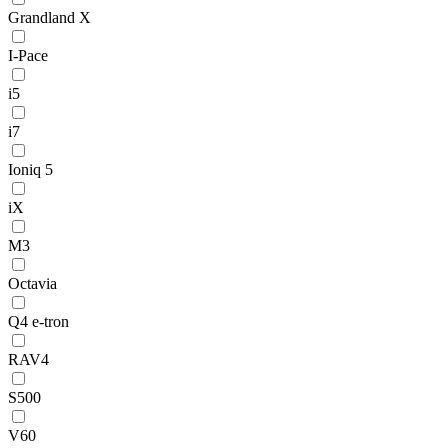
Grandland X
I-Pace
i5
i7
Ioniq 5
iX
M3
Octavia
Q4 e-tron
RAV4
S500
V60