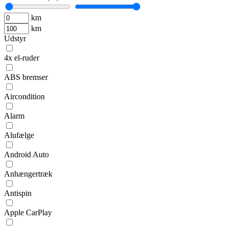
km
km
Udstyr
4x el-ruder
ABS bremser
Aircondition
Alarm
Alufælge
Android Auto
Anhængertræk
Antispin
Apple CarPlay