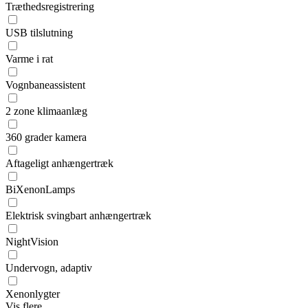
Træthedsregistrering
USB tilslutning
Varme i rat
Vognbaneassistent
2 zone klimaanlæg
360 grader kamera
Aftageligt anhængertræk
BiXenonLamps
Elektrisk svingbart anhængertræk
NightVision
Undervogn, adaptiv
Xenonlygter
Vis flere