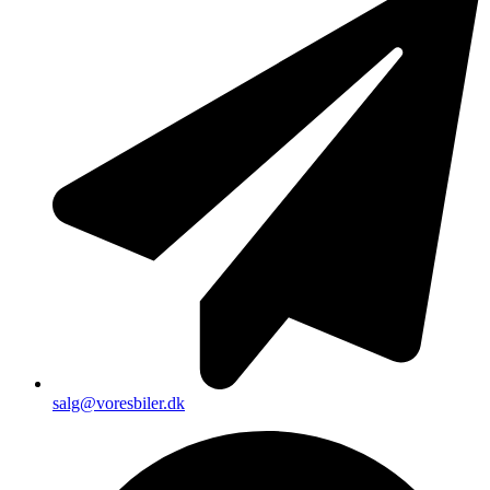
salg@voresbiler.dk