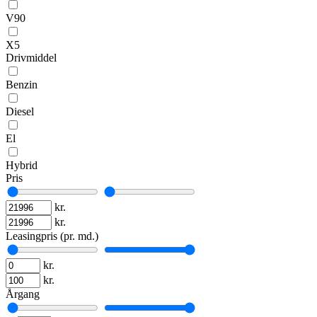
V90
X5
Drivmiddel
Benzin
Diesel
El
Hybrid
Pris
kr.
kr.
Leasingpris (pr. md.)
kr.
kr.
Årgang