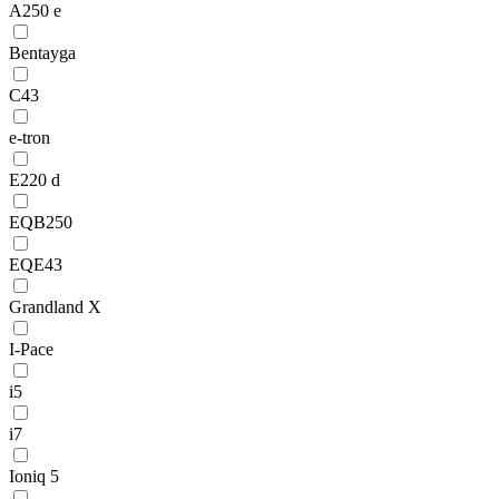
A250 e
Bentayga
C43
e-tron
E220 d
EQB250
EQE43
Grandland X
I-Pace
i5
i7
Ioniq 5