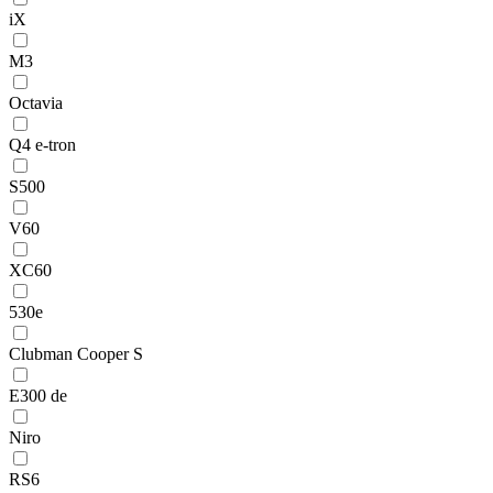
iX
M3
Octavia
Q4 e-tron
S500
V60
XC60
530e
Clubman Cooper S
E300 de
Niro
RS6