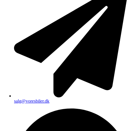
salg@voresbiler.dk