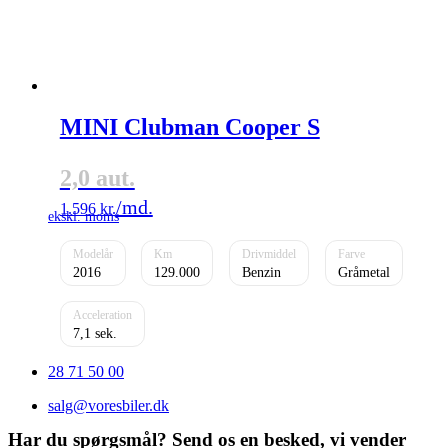
MINI Clubman Cooper S
2,0 aut.
1.596
kr.
2016
129.000
Benzin
Gråmetal
7,1
28 71 50 00
salg@voresbiler.dk
Har du spørgsmål? Send os en besked, vi vender