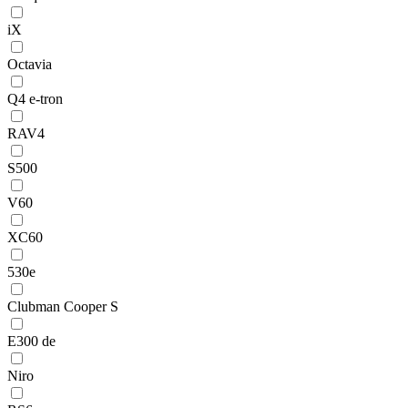
iX
Octavia
Q4 e-tron
RAV4
S500
V60
XC60
530e
Clubman Cooper S
E300 de
Niro