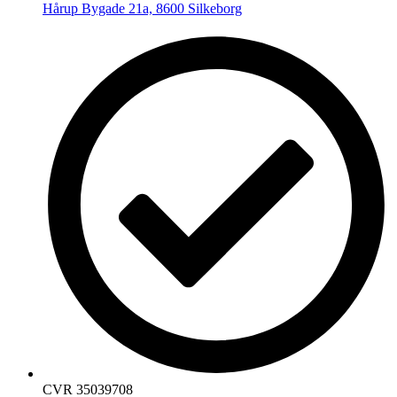
Hårup Bygade 21a, 8600 Silkeborg
CVR 35039708