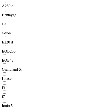
A250 e
Bentayga
C43
e-tron
E220 d
EQB250
EQE43
Grandland X
I-Pace
i5
i7
Ioniq 5