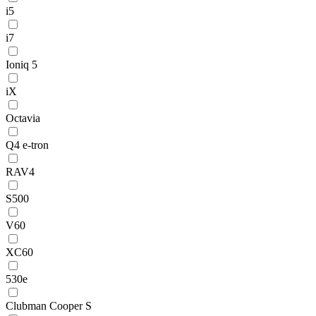
i5
i7
Ioniq 5
iX
Octavia
Q4 e-tron
RAV4
S500
V60
XC60
530e
Clubman Cooper S