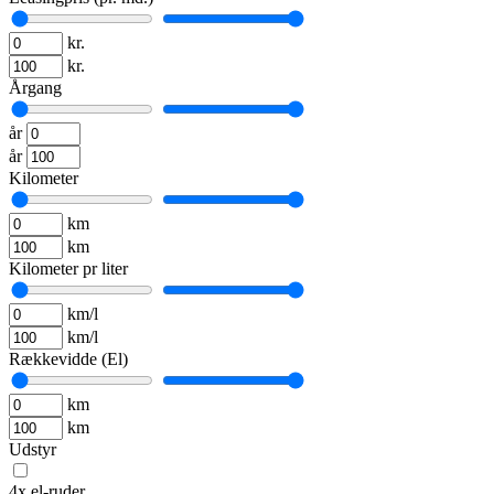
kr.
kr.
Årgang
år
år
Kilometer
km
km
Kilometer pr liter
km/l
km/l
Rækkevidde (El)
km
km
Udstyr
4x el-ruder