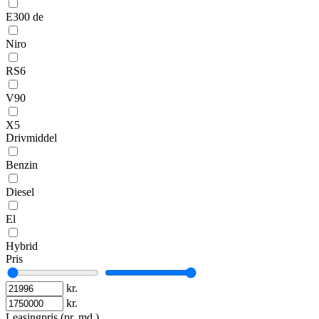
E300 de
Niro
RS6
V90
X5
Drivmiddel
Benzin
Diesel
El
Hybrid
Pris
kr.
kr.
Leasingpris (pr. md.)