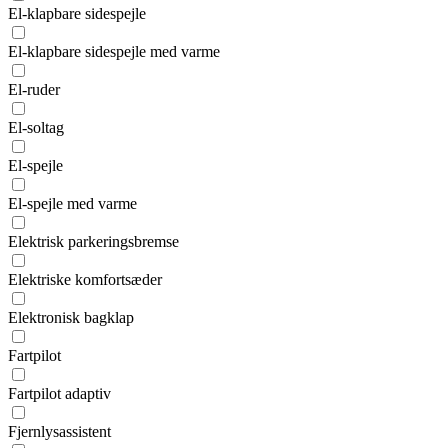
El-klapbare sidespejle
El-klapbare sidespejle med varme
El-ruder
El-soltag
El-spejle
El-spejle med varme
Elektrisk parkeringsbremse
Elektriske komfortsæder
Elektronisk bagklap
Fartpilot
Fartpilot adaptiv
Fjernlysassistent