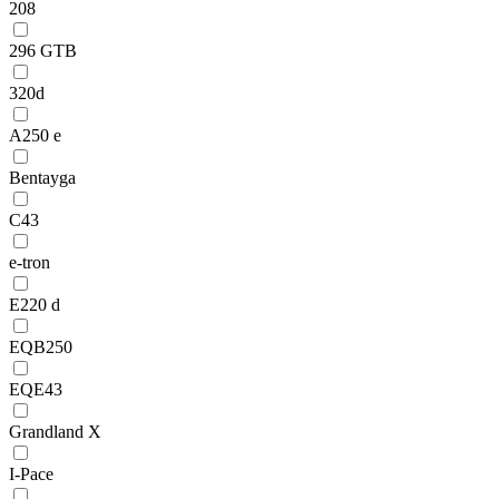
208
296 GTB
320d
A250 e
Bentayga
C43
e-tron
E220 d
EQB250
EQE43
Grandland X
I-Pace