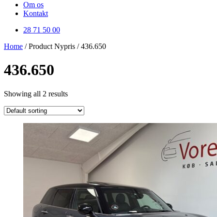
Om os
Kontakt
28 71 50 00
Home
/ Product Nypris / 436.650
436.650
Showing all 2 results