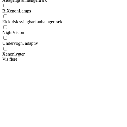
Aftageligt anhængertræk
BiXenonLamps
Elektrisk svingbart anhængertræk
NightVision
Undervogn, adaptiv
Xenonlygter
Vis flere