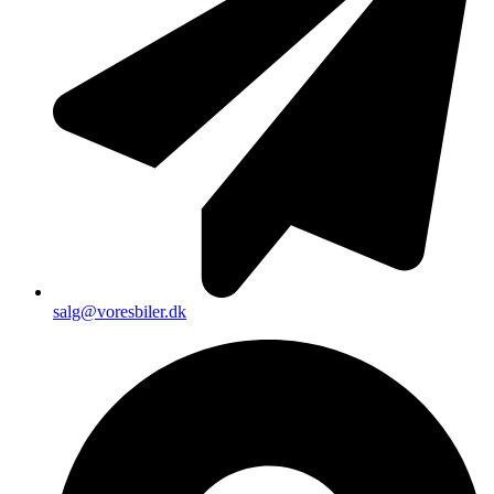
salg@voresbiler.dk