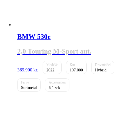
BMW 530e
2,0 Touring M-Sport aut.
369.900
kr.
2022
107.000
Hybrid
Sortmetal
6,1