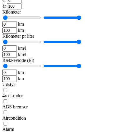
år
Kilometer
km
km
Kilometer pr liter
km/l
km/l
Rækkevidde (El)
km
km
Udstyr
4x el-ruder
ABS bremser
Aircondition
Alarm