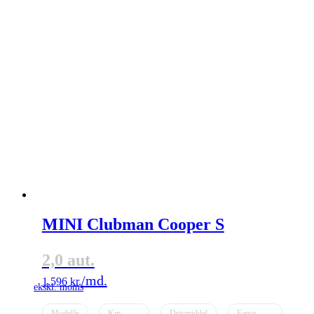
MINI Clubman Cooper S
2,0 aut.
1.596
kr.