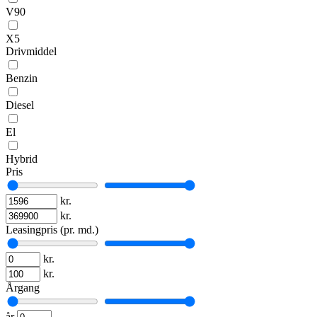
V90
X5
Drivmiddel
Benzin
Diesel
El
Hybrid
Pris
kr.
kr.
Leasingpris (pr. md.)
kr.
kr.
Årgang
år