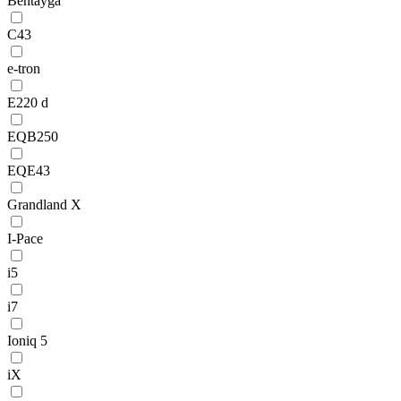
Bentayga
C43
e-tron
E220 d
EQB250
EQE43
Grandland X
I-Pace
i5
i7
Ioniq 5
iX