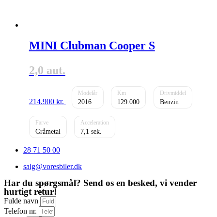
MINI Clubman Cooper S
2,0 aut.
214.900
kr.
2016
129.000
Benzin
Gråmetal
7,1
28 71 50 00
salg@voresbiler.dk
Har du spørgsmål? Send os en besked, vi vender
hurtigt retur!
Fulde navn
Telefon nr.