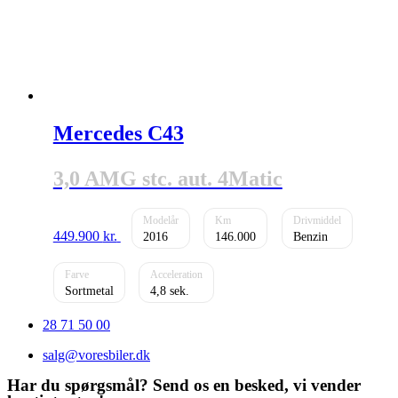
Mercedes C43
3,0 AMG stc. aut. 4Matic
449.900
kr.
2016
146.000
Benzin
Sortmetal
4,8
28 71 50 00
salg@voresbiler.dk
Har du spørgsmål? Send os en besked, vi vender