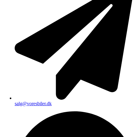
salg@voresbiler.dk