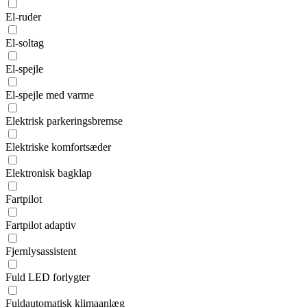
El-ruder
El-soltag
El-spejle
El-spejle med varme
Elektrisk parkeringsbremse
Elektriske komfortsæder
Elektronisk bagklap
Fartpilot
Fartpilot adaptiv
Fjernlysassistent
Fuld LED forlygter
Fuldautomatisk klimaanlæg