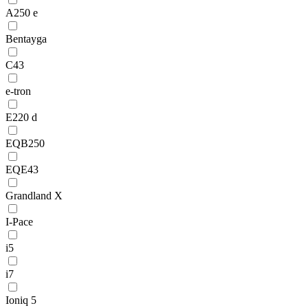
A250 e
Bentayga
C43
e-tron
E220 d
EQB250
EQE43
Grandland X
I-Pace
i5
i7
Ioniq 5