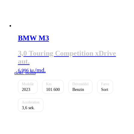
BMW M3
3,0 Touring Competition xDrive
aut.
6.996
kr.
2023
101.600
Benzin
Sort
3,6