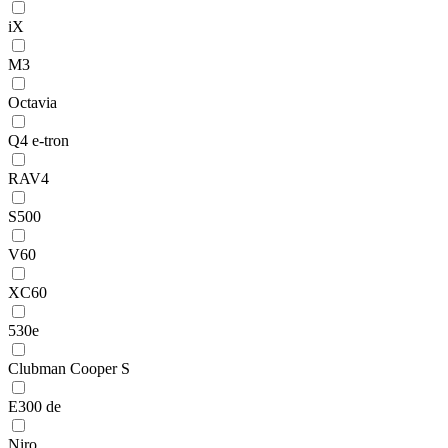
iX
M3
Octavia
Q4 e-tron
RAV4
S500
V60
XC60
530e
Clubman Cooper S
E300 de
Niro