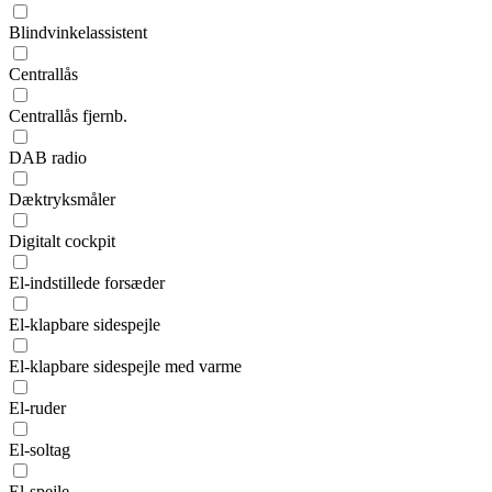
Blindvinkelassistent
Centrallås
Centrallås fjernb.
DAB radio
Dæktryksmåler
Digitalt cockpit
El-indstillede forsæder
El-klapbare sidespejle
El-klapbare sidespejle med varme
El-ruder
El-soltag
El-spejle