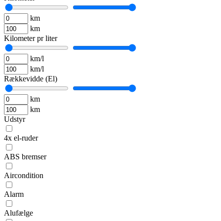
km
km
Kilometer pr liter
km/l
km/l
Rækkevidde (El)
km
km
Udstyr
4x el-ruder
ABS bremser
Aircondition
Alarm
Alufælge