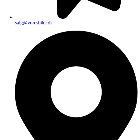
salg@voresbiler.dk