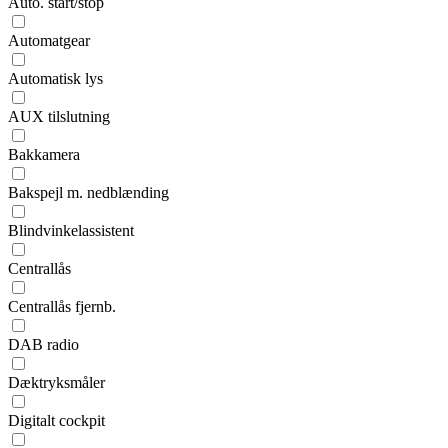
Auto. start/stop
Automatgear
Automatisk lys
AUX tilslutning
Bakkamera
Bakspejl m. nedblænding
Blindvinkelassistent
Centrallås
Centrallås fjernb.
DAB radio
Dæktryksmåler
Digitalt cockpit