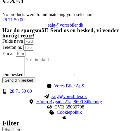
CX-3
No products were found matching your selection.
28 71 50 00
salg@voresbiler.dk
Har du spørgsmål? Send os en besked, vi vender
hurtigt retur!
Fulde navn
Telefon nr.
E-mail
Din besked
Send din besked
Vores Biler ApS
28 71 50 00
salg@voresbiler.dk
Hårup Bygade 21a, 8600 Silkeborg
CVR 35039708
Cookiepolitik
Filter
Ryd filtre