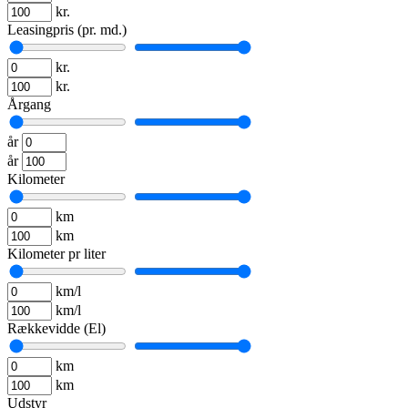
kr.
Leasingpris (pr. md.)
kr.
kr.
Årgang
år
år
Kilometer
km
km
Kilometer pr liter
km/l
km/l
Rækkevidde (El)
km
km
Udstyr