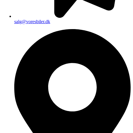
salg@voresbiler.dk