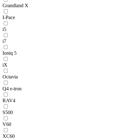
Grandland X
I-Pace
i5
i7
Ioniq 5
iX
Octavia
Q4 e-tron
RAV4
S500
V60
XC60