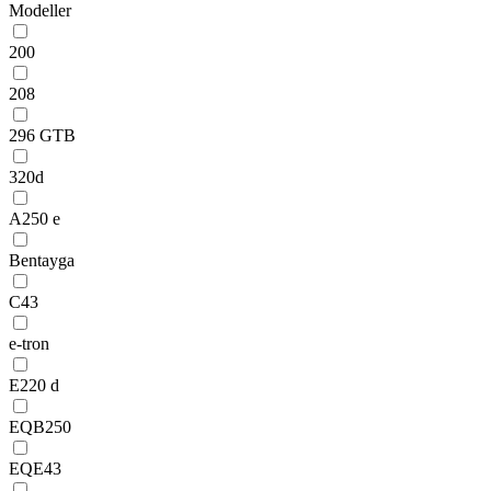
Modeller
200
208
296 GTB
320d
A250 e
Bentayga
C43
e-tron
E220 d
EQB250
EQE43