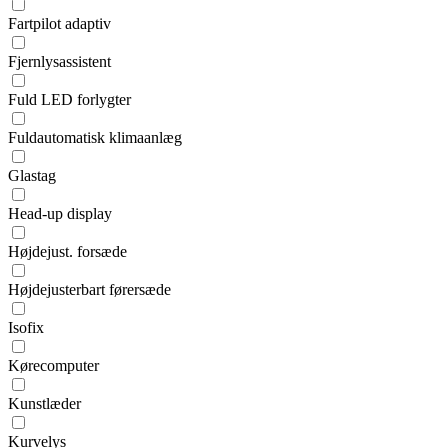
Fartpilot adaptiv
Fjernlysassistent
Fuld LED forlygter
Fuldautomatisk klimaanlæg
Glastag
Head-up display
Højdejust. forsæde
Højdejusterbart førersæde
Isofix
Kørecomputer
Kunstlæder
Kurvelys