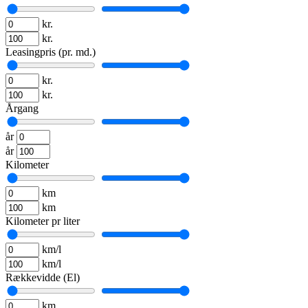
kr.
kr.
Leasingpris (pr. md.)
kr.
kr.
Årgang
år
år
Kilometer
km
km
Kilometer pr liter
km/l
km/l
Rækkevidde (El)
km