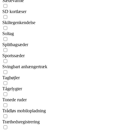
Sædevarme
SD kortlæser
Skiltegenkendelse
Soltag
Splitbagsæder
Sportssæder
Svingbart anhængertræk
Tagbøjler
Tågelygter
Tonede ruder
Trådløs mobilopladning
Træthedsregistrering