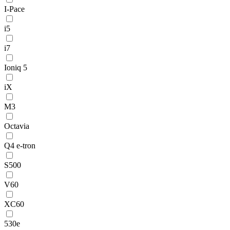
I-Pace
i5
i7
Ioniq 5
iX
M3
Octavia
Q4 e-tron
S500
V60
XC60
530e