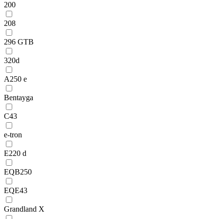
200
208
296 GTB
320d
A250 e
Bentayga
C43
e-tron
E220 d
EQB250
EQE43
Grandland X