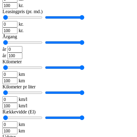
kr.
Leasingpris (pr. md.)
kr.
kr.
Årgang
år
år
Kilometer
km
km
Kilometer pr liter
km/l
km/l
Rækkevidde (El)
km
km
Udstyr