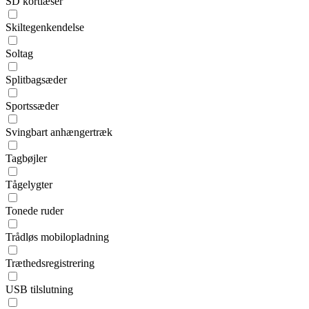
SD kortlæser
Skiltegenkendelse
Soltag
Splitbagsæder
Sportssæder
Svingbart anhængertræk
Tagbøjler
Tågelygter
Tonede ruder
Trådløs mobilopladning
Træthedsregistrering
USB tilslutning