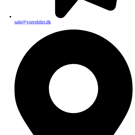
salg@voresbiler.dk