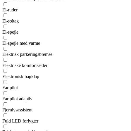
El-ruder
El-soltag
El-spejle
El-spejle med varme
Elektrisk parkeringsbremse
Elektriske komfortsæder
Elektronisk bagklap
Fartpilot
Fartpilot adaptiv
Fjernlysassistent
Fuld LED forlygter