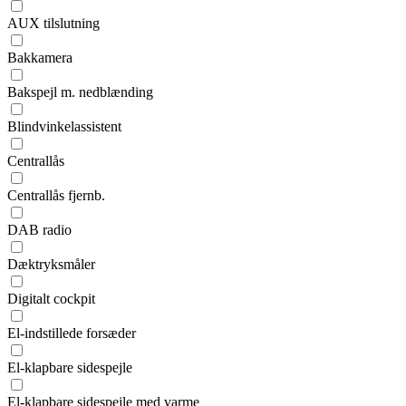
AUX tilslutning
Bakkamera
Bakspejl m. nedblænding
Blindvinkelassistent
Centrallås
Centrallås fjernb.
DAB radio
Dæktryksmåler
Digitalt cockpit
El-indstillede forsæder
El-klapbare sidespejle
El-klapbare sidespejle med varme