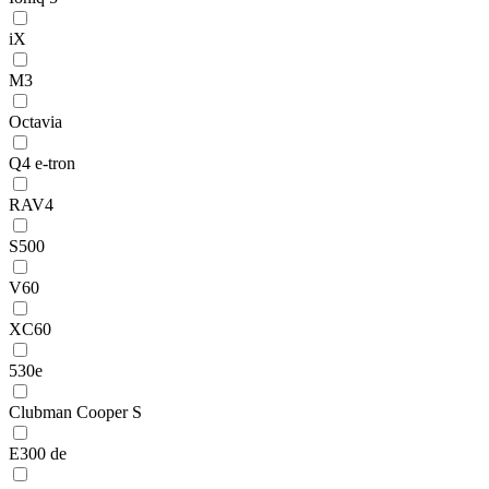
iX
M3
Octavia
Q4 e-tron
RAV4
S500
V60
XC60
530e
Clubman Cooper S
E300 de