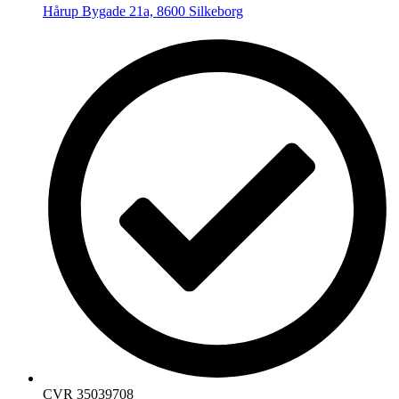
Hårup Bygade 21a, 8600 Silkeborg
CVR 35039708