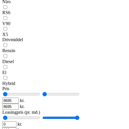
Niro
RS6
V90
X5
Drivmiddel
Benzin
Diesel
El
Hybrid
Pris
kr.
kr.
Leasingpris (pr. md.)
kr.