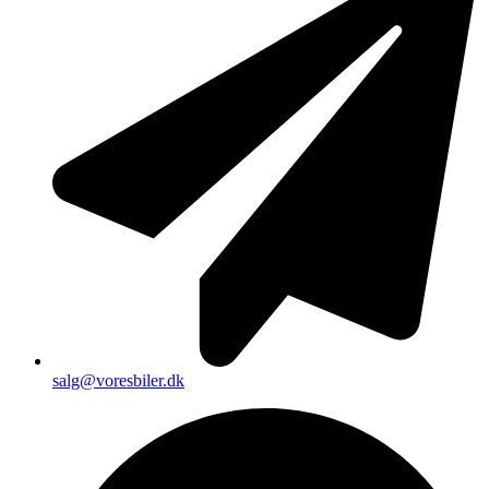
salg@voresbiler.dk