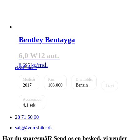
Bentley Bentayga
6,0 W12 aut.
8.695
kr.
2017
103.000
Benzin
4,1
28 71 50 00
salg@voresbiler.dk
Har du spørgsmål? Send os en besked, vi vender