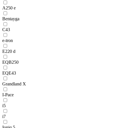
A250 e
Bentayga
C43
e-tron
E220 d
EQB250
EQE43
Grandland X
I-Pace
i5
i7
Ioniq 5