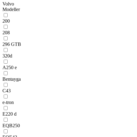
Volvo
Modeller
200
208
296 GTB
320d
A250 e
Bentayga
C43
e-tron
E220 d
EQB250