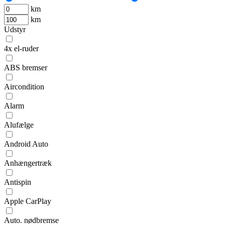
km
km
Udstyr
4x el-ruder
ABS bremser
Aircondition
Alarm
Alufælge
Android Auto
Anhængertræk
Antispin
Apple CarPlay
Auto. nødbremse