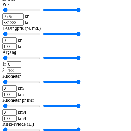
Pris
kr.
kr.
Leasingpris (pr. md.)
kr.
kr.
Årgang
år
år
Kilometer
km
km
Kilometer pr liter
km/l
km/l
Rækkevidde (El)