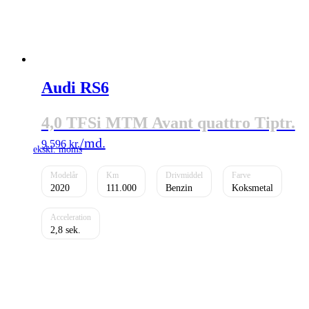
Audi RS6
4,0 TFSi MTM Avant quattro Tiptr.
9.596
kr.
2020
111.000
Benzin
Koksmetal
2,8