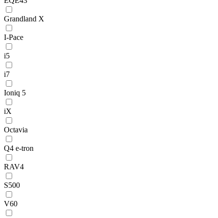
EQE43
Grandland X
I-Pace
i5
i7
Ioniq 5
iX
Octavia
Q4 e-tron
RAV4
S500
V60