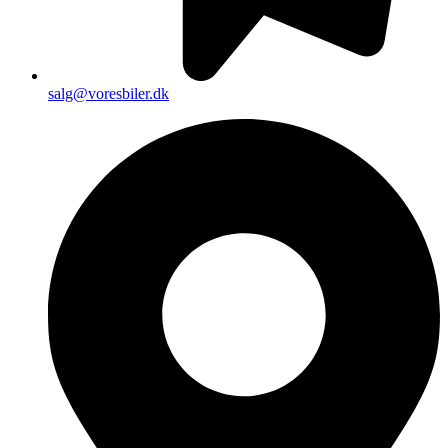
salg@voresbiler.dk