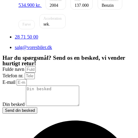
534.900
kr.
2004
137.000
Benzin
28 71 50 00
salg@voresbiler.dk
Har du spørgsmål? Send os en besked, vi vender
hurtigt retur!
Fulde navn
Telefon nr.
E-mail
Din besked
Send din besked