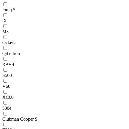
Ioniq 5
iX
M3
Octavia
Q4 e-tron
RAV4
S500
V60
XC60
530e
Clubman Cooper S