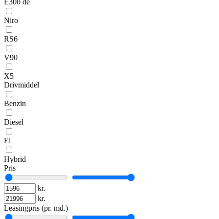
E300 de
Niro
RS6
V90
X5
Drivmiddel
Benzin
Diesel
El
Hybrid
Pris
kr.
kr.
Leasingpris (pr. md.)