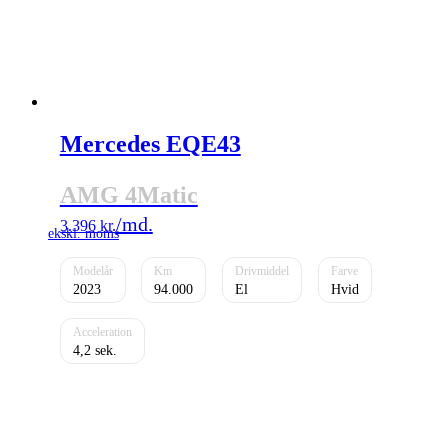
Mercedes EQE43
AMG 4Matic
3.396
kr.
2023
94.000
El
Hvid
4,2