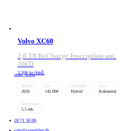
Volvo XC60
2,0 T8 ReCharge Inscription aut.
AWD
2.396
kr.
2020
142.000
Hybrid
Koksmetal
5,5
28 71 50 00
salg@voresbiler.dk