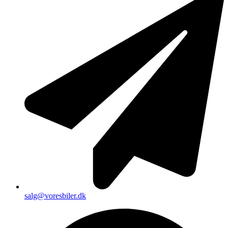
salg@voresbiler.dk