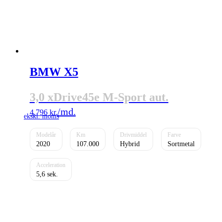
BMW X5
3,0 xDrive45e M-Sport aut.
4.796
kr.
2020
107.000
Hybrid
Sortmetal
5,6