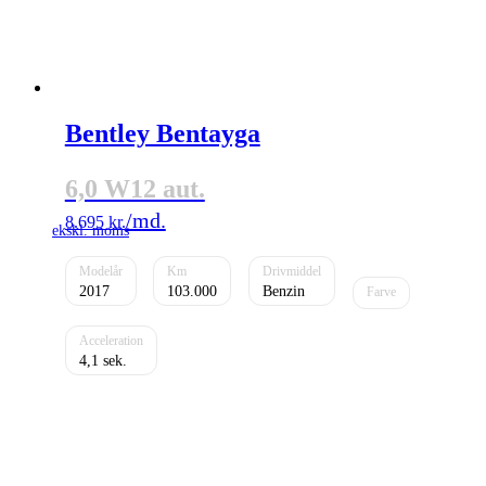
Bentley Bentayga
6,0 W12 aut.
8.695
kr.
2017
103.000
Benzin
4,1