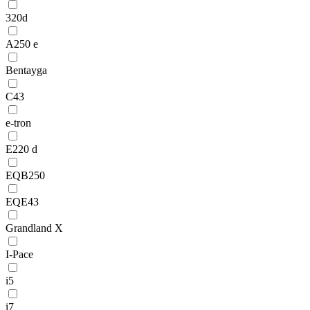
320d
A250 e
Bentayga
C43
e-tron
E220 d
EQB250
EQE43
Grandland X
I-Pace
i5
i7