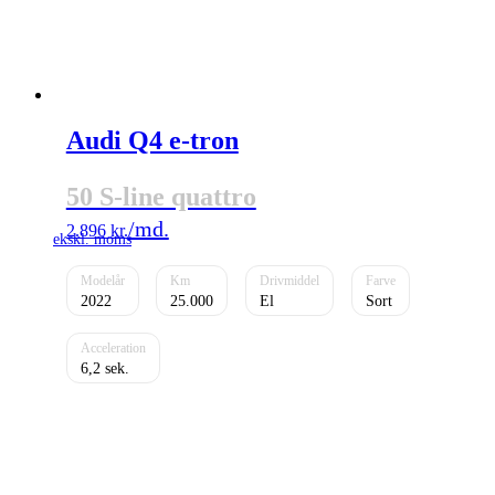
Audi Q4 e-tron
50 S-line quattro
2.896
kr.
2022
25.000
El
Sort
6,2