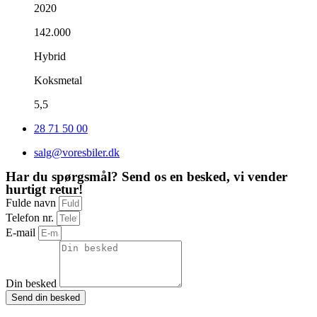
2020
142.000
Hybrid
Koksmetal
5,5
28 71 50 00
salg@voresbiler.dk
Har du spørgsmål? Send os en besked, vi vender
hurtigt retur!
Fulde navn
Telefon nr.
E-mail
Din besked
Send din besked