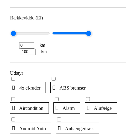
Rækkevidde (El)
km
km
Udstyr
4x el-ruder
ABS bremser
Aircondition
Alarm
Alufælge
Android Auto
Anhængertræk