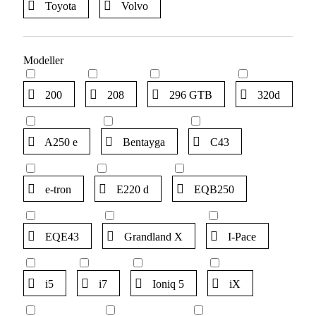
Toyota
Volvo
Modeller
200
208
296 GTB
320d
A250 e
Bentayga
C43
e-tron
E220 d
EQB250
EQE43
Grandland X
I-Pace
i5
i7
Ioniq 5
iX