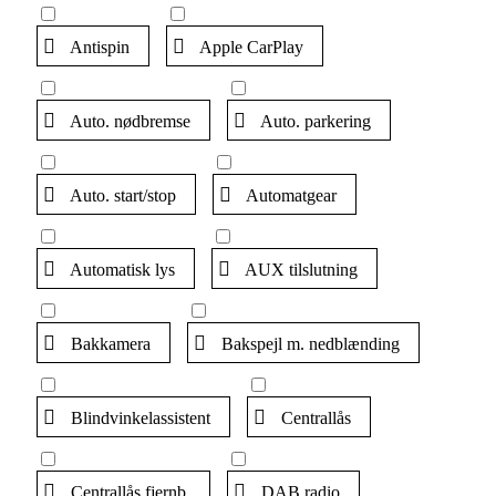
Antispin
Apple CarPlay
Auto. nødbremse
Auto. parkering
Auto. start/stop
Automatgear
Automatisk lys
AUX tilslutning
Bakkamera
Bakspejl m. nedblænding
Blindvinkelassistent
Centrallås
Centrallås fjernb.
DAB radio