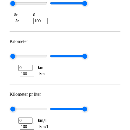
år
år
Kilometer
km
km
Kilometer pr liter
km/l
km/l