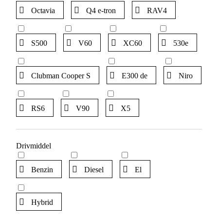
Octavia
Q4 e-tron
RAV4
S500
V60
XC60
530e
Clubman Cooper S
E300 de
Niro
RS6
V90
X5
Drivmiddel
Benzin
Diesel
El
Hybrid