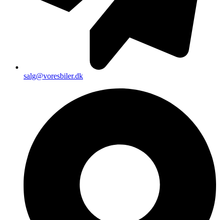
salg@voresbiler.dk