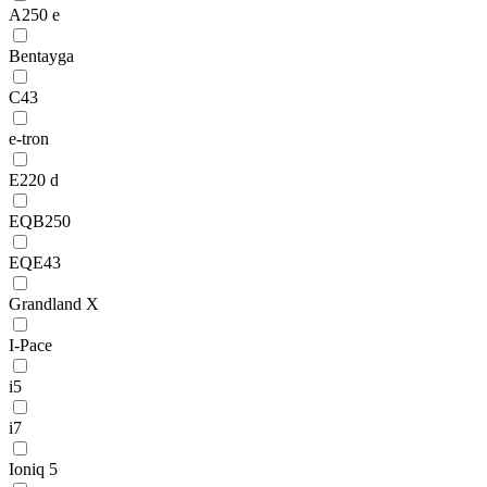
A250 e
Bentayga
C43
e-tron
E220 d
EQB250
EQE43
Grandland X
I-Pace
i5
i7
Ioniq 5