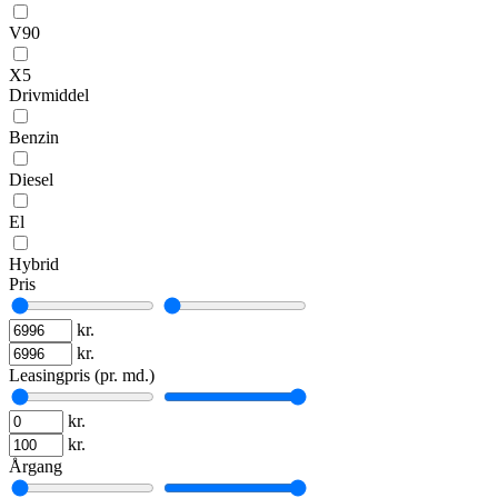
V90
X5
Drivmiddel
Benzin
Diesel
El
Hybrid
Pris
kr.
kr.
Leasingpris (pr. md.)
kr.
kr.
Årgang