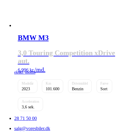
BMW M3
3,0 Touring Competition xDrive
aut.
6.996
kr.
2023
101.600
Benzin
Sort
3,6
28 71 50 00
salg@voresbiler.dk