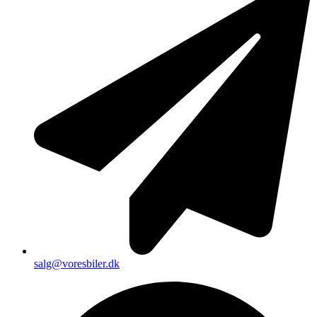
salg@voresbiler.dk