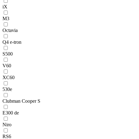
iX
M3
Octavia
Q4 e-tron
S500
V60
XC60
530e
Clubman Cooper S
E300 de
Niro
RS6