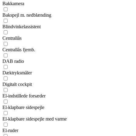
Bakkamera
Bakspejl m. nedblænding
Blindvinkelassistent
Centrallås
Centrallås fjernb.
DAB radio
Dæktryksmåler
Digitalt cockpit
El-indstillede forsæder
El-klapbare sidespejle
El-klapbare sidespejle med varme
El-ruder