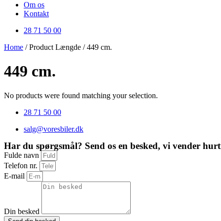
Om os
Kontakt
28 71 50 00
Home
/ Product Længde / 449 cm.
449 cm.
No products were found matching your selection.
28 71 50 00
salg@voresbiler.dk
Har du spørgsmål? Send os en besked, vi vender hurti
Fulde navn
Telefon nr.
E-mail
Din besked