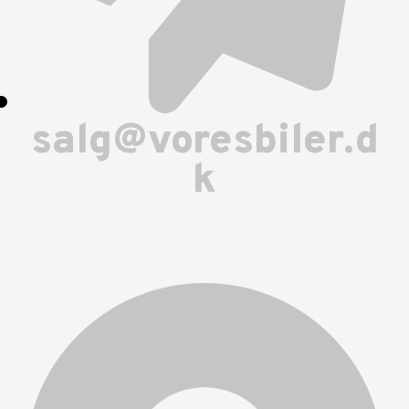
salg@voresbiler.d
k