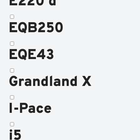
E220 d
EQB250
EQE43
Grandland X
I-Pace
i5