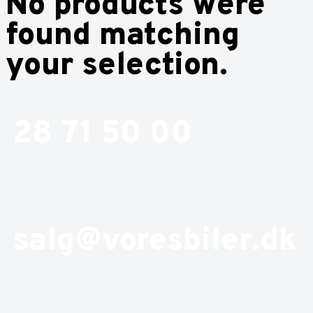
No products were
found matching
your selection.
28 71 50 00
salg@voresbiler.dk