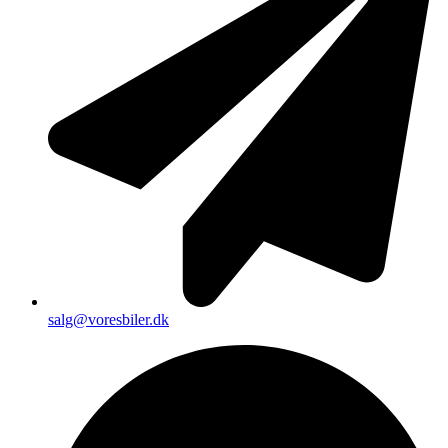
salg@voresbiler.dk