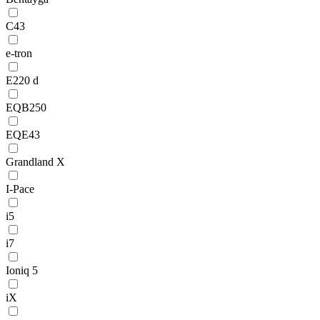
C43
e-tron
E220 d
EQB250
EQE43
Grandland X
I-Pace
i5
i7
Ioniq 5
iX