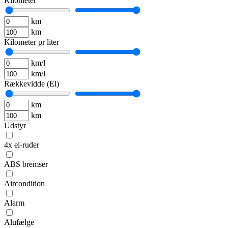
Kilometer
km
km
Kilometer pr liter
km/l
km/l
Rækkevidde (El)
km
km
Udstyr
4x el-ruder
ABS bremser
Aircondition
Alarm
Alufælge