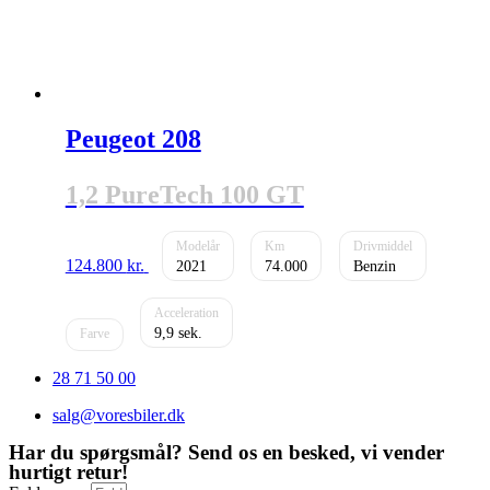
Peugeot 208
1,2 PureTech 100 GT
124.800
kr.
2021
74.000
Benzin
9,9
28 71 50 00
salg@voresbiler.dk
Har du spørgsmål? Send os en besked, vi vender
hurtigt retur!