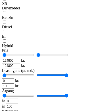
X5
Drivmiddel
Benzin
Diesel
El
Hybrid
Pris
kr.
kr.
Leasingpris (pr. md.)
kr.
kr.
Årgang
år
år