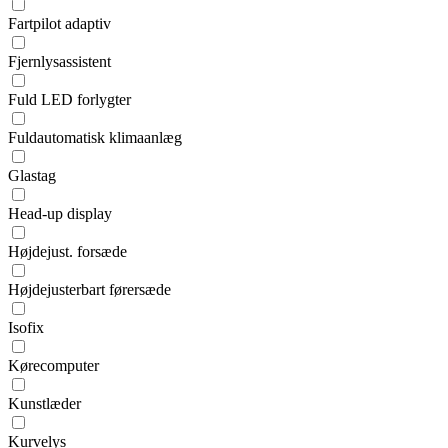
Fartpilot adaptiv
Fjernlysassistent
Fuld LED forlygter
Fuldautomatisk klimaanlæg
Glastag
Head-up display
Højdejust. forsæde
Højdejusterbart førersæde
Isofix
Kørecomputer
Kunstlæder
Kurvelys