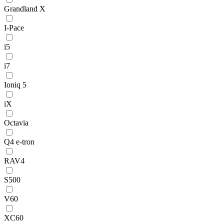
Grandland X
I-Pace
i5
i7
Ioniq 5
iX
Octavia
Q4 e-tron
RAV4
S500
V60
XC60