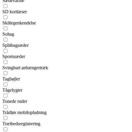
Sædevarme
SD kortlæser
Skiltegenkendelse
Soltag
Splitbagsæder
Sportssæder
Svingbart anhængertræk
Tagbøjler
Tågelygter
Tonede ruder
Trådløs mobilopladning
Træthedsregistrering