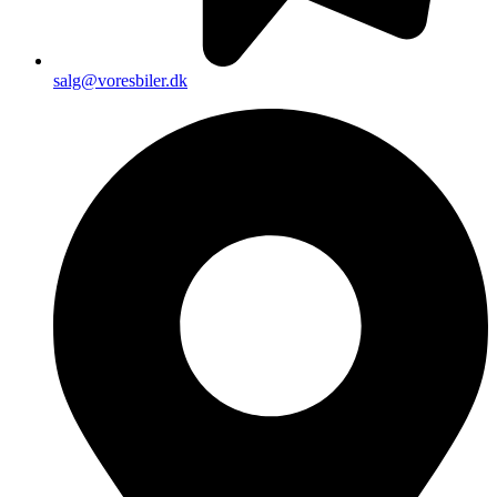
salg@voresbiler.dk