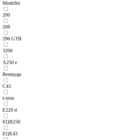
Modeller
200
208
296 GTB
320d
A250 e
Bentayga
C43
e-tron
E220 d
EQB250
EQE43