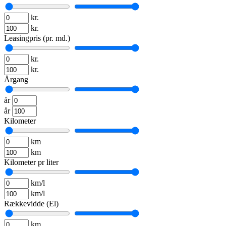
kr.
kr.
Leasingpris (pr. md.)
kr.
kr.
Årgang
år
år
Kilometer
km
km
Kilometer pr liter
km/l
km/l
Rækkevidde (El)
km