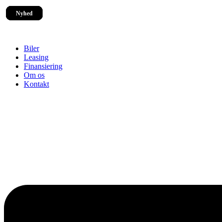
Nyhed
Nyhed
Nyhed
Nyhed
Biler
Leasing
Finansiering
Om os
Kontakt