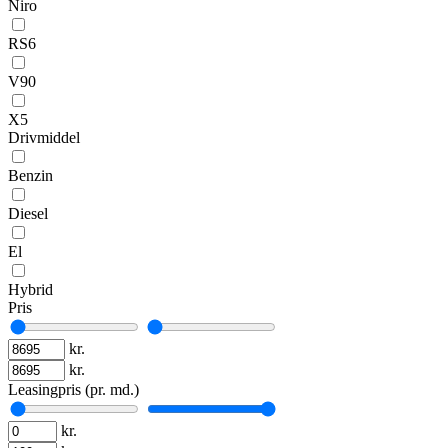
Niro
RS6
V90
X5
Drivmiddel
Benzin
Diesel
El
Hybrid
Pris
kr.
kr.
Leasingpris (pr. md.)
kr.