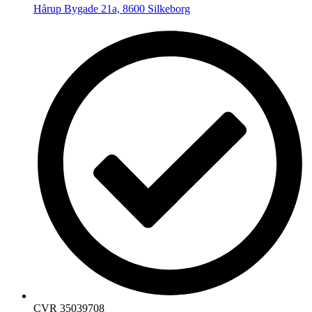
Hårup Bygade 21a, 8600 Silkeborg
CVR 35039708