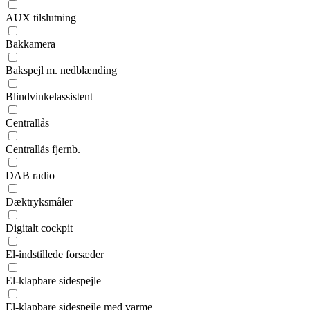
AUX tilslutning
Bakkamera
Bakspejl m. nedblænding
Blindvinkelassistent
Centrallås
Centrallås fjernb.
DAB radio
Dæktryksmåler
Digitalt cockpit
El-indstillede forsæder
El-klapbare sidespejle
El-klapbare sidespejle med varme