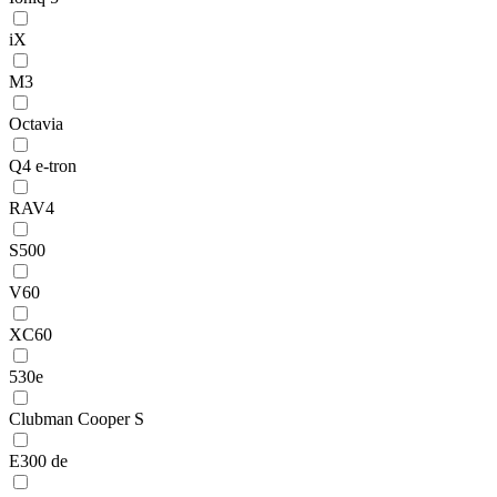
iX
M3
Octavia
Q4 e-tron
RAV4
S500
V60
XC60
530e
Clubman Cooper S
E300 de