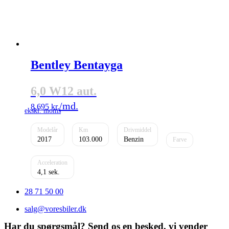
Bentley Bentayga
6,0 W12 aut.
8.695
kr.
2017
103.000
Benzin
4,1
28 71 50 00
salg@voresbiler.dk
Har du spørgsmål? Send os en besked, vi vender