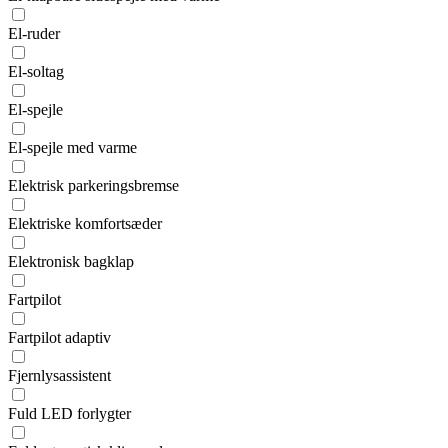
El-ruder
El-soltag
El-spejle
El-spejle med varme
Elektrisk parkeringsbremse
Elektriske komfortsæder
Elektronisk bagklap
Fartpilot
Fartpilot adaptiv
Fjernlysassistent
Fuld LED forlygter