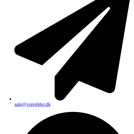
salg@voresbiler.dk