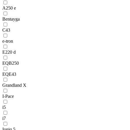
A250 e
Bentayga
C43
e-tron
E220 d
EQB250
EQE43
Grandland X
I-Pace
i5
i7
Ioniq 5